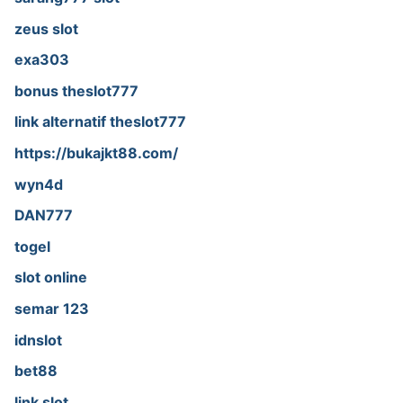
zeus slot
exa303
bonus theslot777
link alternatif theslot777
https://bukajkt88.com/
wyn4d
DAN777
togel
slot online
semar 123
idnslot
bet88
link slot