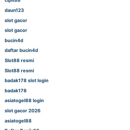
cipit88
daun123
slot gacor
slot gacor
bucin4d
daftar bucin4d
Slot88 resmi
Slot88 resmi
badak178 slot login
badak178
asiatogel88 login
slot gacor 2026
asiatogel88