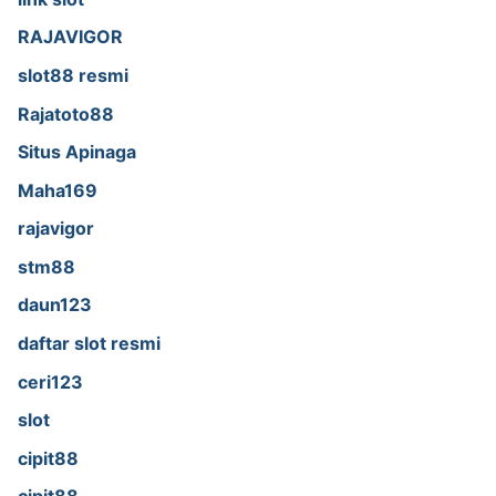
RAJAVIGOR
slot88 resmi
Rajatoto88
Situs Apinaga
Maha169
rajavigor
stm88
daun123
daftar slot resmi
ceri123
slot
cipit88