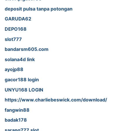
deposit pulsa tanpa potongan
GARUDA62
DEPO168
slot777
bandarsm605.com
solana4d link
ayojp88
gacor188 login
UNYU168 LOGIN
https://www.charliebeswick.com/download/
fangwin88
badak178
sarang777 slot