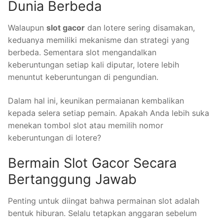
Dunia Berbeda
Walaupun
slot gacor
dan lotere sering disamakan,
keduanya memiliki mekanisme dan strategi yang
berbeda. Sementara slot mengandalkan
keberuntungan setiap kali diputar, lotere lebih
menuntut keberuntungan di pengundian.
Dalam hal ini, keunikan permaianan kembalikan
kepada selera setiap pemain. Apakah Anda lebih suka
menekan tombol slot atau memilih nomor
keberuntungan di lotere?
Bermain Slot Gacor Secara
Bertanggung Jawab
Penting untuk diingat bahwa permainan slot adalah
bentuk hiburan. Selalu tetapkan anggaran sebelum