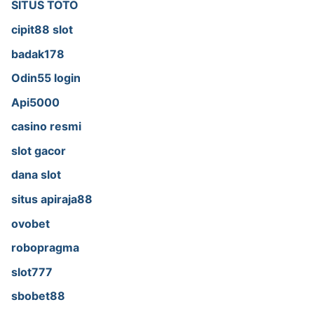
SITUS TOTO
cipit88 slot
badak178
Odin55 login
Api5000
casino resmi
slot gacor
dana slot
situs apiraja88
ovobet
robopragma
slot777
sbobet88