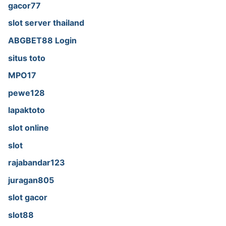
gacor77
slot server thailand
ABGBET88 Login
situs toto
MPO17
pewe128
lapaktoto
slot online
slot
rajabandar123
juragan805
slot gacor
slot88