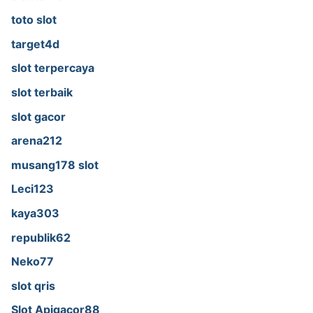
toto slot
target4d
slot terpercaya
slot terbaik
slot gacor
arena212
musang178 slot
Leci123
kaya303
republik62
Neko77
slot qris
Slot Apigacor88