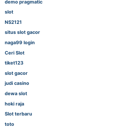
demo pragmatic
slot
NS2121
situs slot gacor
naga99 login
Ceri Slot
tiket123
slot gacor
judi casino
dewa slot
hoki raja
Slot terbaru
toto