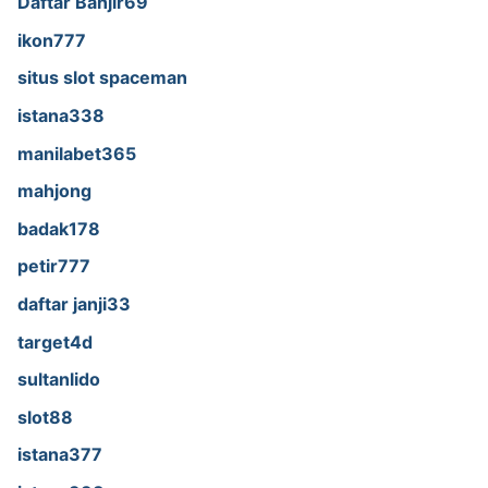
Daftar Banjir69
ikon777
situs slot spaceman
istana338
manilabet365
mahjong
badak178
petir777
daftar janji33
target4d
sultanlido
slot88
istana377