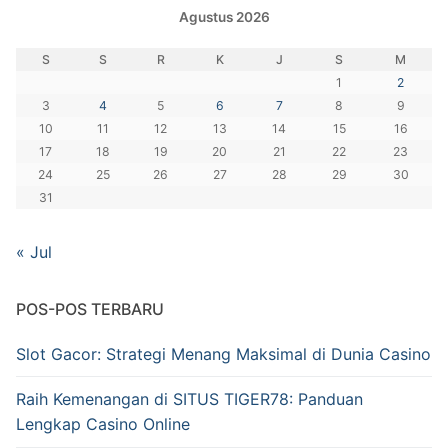
Agustus 2026
S
S
R
K
J
S
M
1
2
3
4
5
6
7
8
9
10
11
12
13
14
15
16
17
18
19
20
21
22
23
24
25
26
27
28
29
30
31
« Jul
POS-POS TERBARU
Slot Gacor: Strategi Menang Maksimal di Dunia Casino
Raih Kemenangan di SITUS TIGER78: Panduan
Lengkap Casino Online