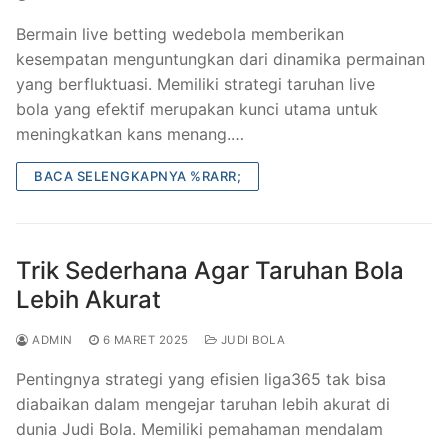
Bermain live betting wedebola memberikan
kesempatan menguntungkan dari dinamika permainan
yang berfluktuasi. Memiliki strategi taruhan live
bola yang efektif merupakan kunci utama untuk
meningkatkan kans menang.…
BACA SELENGKAPNYA %RARR;
Trik Sederhana Agar Taruhan Bola
Lebih Akurat
ADMIN
6 MARET 2025
JUDI BOLA
Pentingnya strategi yang efisien liga365 tak bisa
diabaikan dalam mengejar taruhan lebih akurat di
dunia Judi Bola. Memiliki pemahaman mendalam