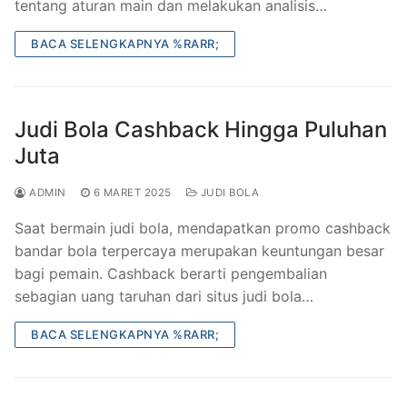
tentang aturan main dan melakukan analisis…
BACA SELENGKAPNYA %RARR;
Judi Bola Cashback Hingga Puluhan
Juta
ADMIN
6 MARET 2025
JUDI BOLA
Saat bermain judi bola, mendapatkan promo cashback
bandar bola terpercaya merupakan keuntungan besar
bagi pemain. Cashback berarti pengembalian
sebagian uang taruhan dari situs judi bola…
BACA SELENGKAPNYA %RARR;