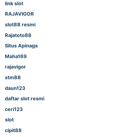
link slot
RAJAVIGOR
slot88 resmi
Rajatoto88
Situs Apinaga
Maha169
rajavigor
stm88
daun123
daftar slot resmi
ceri123
slot
cipit88