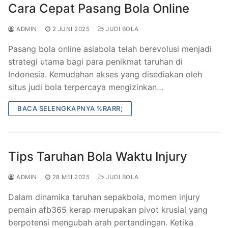
Cara Cepat Pasang Bola Online
ADMIN
2 JUNI 2025
JUDI BOLA
Pasang bola online asiabola telah berevolusi menjadi
strategi utama bagi para penikmat taruhan di
Indonesia. Kemudahan akses yang disediakan oleh
situs judi bola terpercaya mengizinkan…
BACA SELENGKAPNYA %RARR;
Tips Taruhan Bola Waktu Injury
ADMIN
28 MEI 2025
JUDI BOLA
Dalam dinamika taruhan sepakbola, momen injury
pemain afb365 kerap merupakan pivot krusial yang
berpotensi mengubah arah pertandingan. Ketika