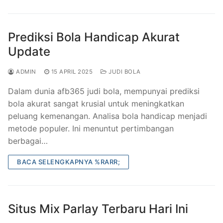
Prediksi Bola Handicap Akurat
Update
ADMIN
15 APRIL 2025
JUDI BOLA
Dalam dunia afb365 judi bola, mempunyai prediksi
bola akurat sangat krusial untuk meningkatkan
peluang kemenangan. Analisa bola handicap menjadi
metode populer. Ini menuntut pertimbangan
berbagai…
BACA SELENGKAPNYA %RARR;
Situs Mix Parlay Terbaru Hari Ini