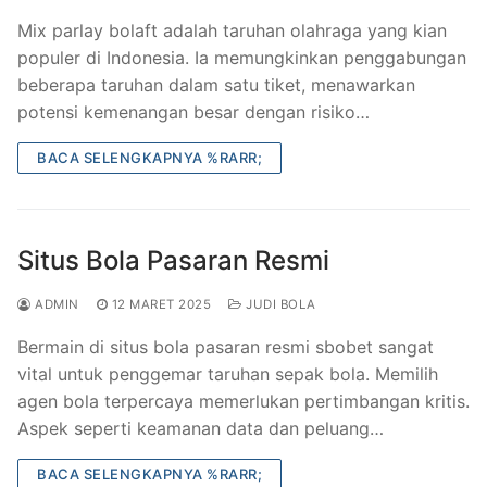
Mix parlay bolaft adalah taruhan olahraga yang kian
populer di Indonesia. Ia memungkinkan penggabungan
beberapa taruhan dalam satu tiket, menawarkan
potensi kemenangan besar dengan risiko…
BACA SELENGKAPNYA %RARR;
Situs Bola Pasaran Resmi
ADMIN
12 MARET 2025
JUDI BOLA
Bermain di situs bola pasaran resmi sbobet sangat
vital untuk penggemar taruhan sepak bola. Memilih
agen bola terpercaya memerlukan pertimbangan kritis.
Aspek seperti keamanan data dan peluang…
BACA SELENGKAPNYA %RARR;