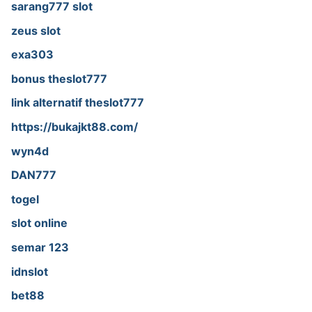
sarang777 slot
zeus slot
exa303
bonus theslot777
link alternatif theslot777
https://bukajkt88.com/
wyn4d
DAN777
togel
slot online
semar 123
idnslot
bet88