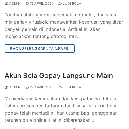
ADMIN
13 APRIL 2025
JUDI BOLA
Taruhan olahraga online semakin populer, dan situs
mix parlay virusbola menawarkan keseruan yang dicari
banyak pemain di Indonesia. Artikel ini akan
menjelaskan tentang strategi mix…
BACA SELENGKAPNYA %RARR;
Akun Bola Gopay Langsung Main
ADMIN
13 APRIL 2025
JUDI BOLA
Menyediakan kemudahan dan kecepatan wedebola
dalam proses pendaftaran dan transaksi, akun bola
gopay telah menjadi pilihan utama bagi penggemar
taruhan bola online. Hal ini dikarenakan…