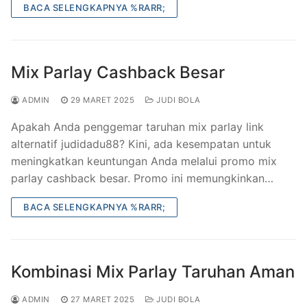
BACA SELENGKAPNYA %RARR;
Mix Parlay Cashback Besar
ADMIN
29 MARET 2025
JUDI BOLA
Apakah Anda penggemar taruhan mix parlay link
alternatif judidadu88? Kini, ada kesempatan untuk
meningkatkan keuntungan Anda melalui promo mix
parlay cashback besar. Promo ini memungkinkan…
BACA SELENGKAPNYA %RARR;
Kombinasi Mix Parlay Taruhan Aman
ADMIN
27 MARET 2025
JUDI BOLA