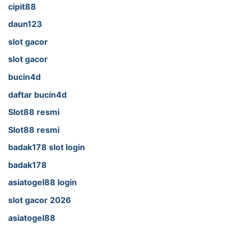
cipit88
daun123
slot gacor
slot gacor
bucin4d
daftar bucin4d
Slot88 resmi
Slot88 resmi
badak178 slot login
badak178
asiatogel88 login
slot gacor 2026
asiatogel88