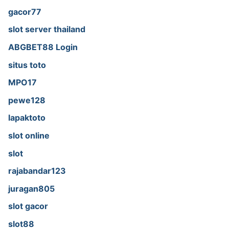
gacor77
slot server thailand
ABGBET88 Login
situs toto
MPO17
pewe128
lapaktoto
slot online
slot
rajabandar123
juragan805
slot gacor
slot88