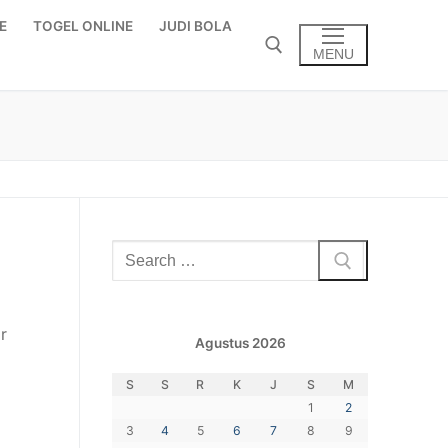
E
TOGEL ONLINE
JUDI BOLA
MENU
Cari:
Cari:
r
Agustus 2026
S
S
R
K
J
S
M
1
2
3
4
5
6
7
8
9