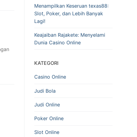
Menampilkan Keseruan texas88:
Slot, Poker, dan Lebih Banyak
Lagi!
Keajaiban Rajakete: Menyelami
Dunia Casino Online
ngan
KATEGORI
Casino Online
Judi Bola
Judi Online
Poker Online
Slot Online