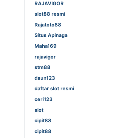
RAJAVIGOR
slot88 resmi
Rajatoto88
Situs Apinaga
Maha169
rajavigor
stm88
daun123
daftar slot resmi
ceri123
slot
cipit88
cipit88