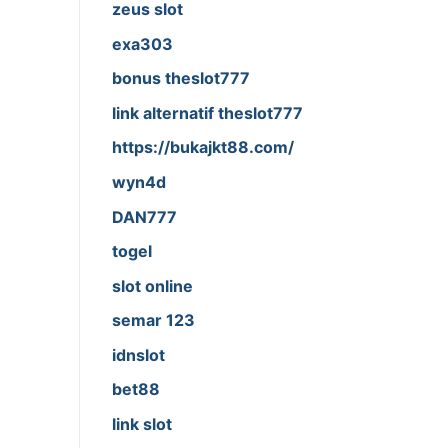
zeus slot
exa303
bonus theslot777
link alternatif theslot777
https://bukajkt88.com/
wyn4d
DAN777
togel
slot online
semar 123
idnslot
bet88
link slot