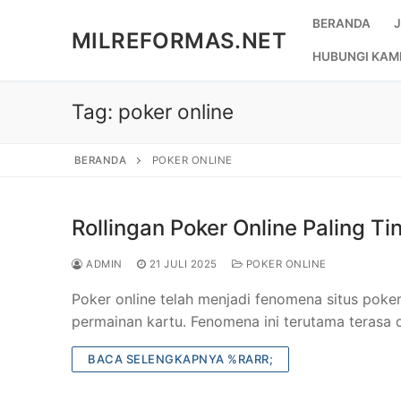
Lompat
BERANDA
J
ke
MILREFORMAS.NET
konten
HUBUNGI KAM
Tag:
poker online
BERANDA
POKER ONLINE
Rollingan Poker Online Paling Ti
ADMIN
21 JULI 2025
POKER ONLINE
Poker online telah menjadi fenomena situs pok
permainan kartu. Fenomena ini terutama terasa 
BACA SELENGKAPNYA %RARR;