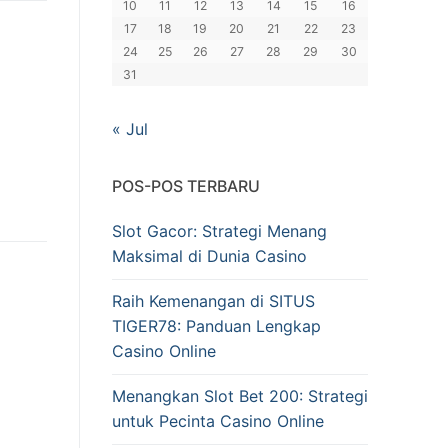
10
11
12
13
14
15
16
17
18
19
20
21
22
23
24
25
26
27
28
29
30
31
« Jul
POS-POS TERBARU
Slot Gacor: Strategi Menang
Maksimal di Dunia Casino
Raih Kemenangan di SITUS
TIGER78: Panduan Lengkap
Casino Online
Menangkan Slot Bet 200: Strategi
untuk Pecinta Casino Online