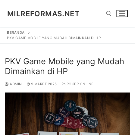
Lompat
ke
MILREFORMAS.NET
konten
BERANDA
Cari:
PKV GAME MOBILE YANG MUDAH DIMAINKAN DI HP
PKV Game Mobile yang Mudah
Dimainkan di HP
ADMIN
9 MARET 2025
POKER ONLINE