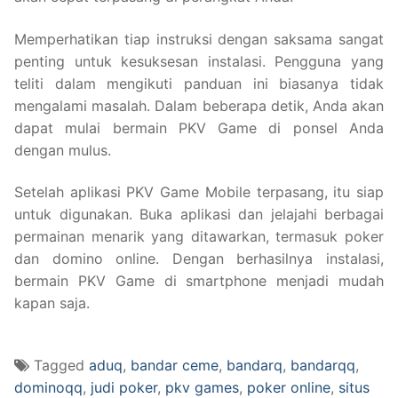
Memperhatikan tiap instruksi dengan saksama sangat
penting untuk kesuksesan instalasi. Pengguna yang
teliti dalam mengikuti panduan ini biasanya tidak
mengalami masalah. Dalam beberapa detik, Anda akan
dapat mulai bermain PKV Game di ponsel Anda
dengan mulus.
Setelah aplikasi PKV Game Mobile terpasang, itu siap
untuk digunakan. Buka aplikasi dan jelajahi berbagai
permainan menarik yang ditawarkan, termasuk poker
dan domino online. Dengan berhasilnya instalasi,
bermain PKV Game di smartphone menjadi mudah
kapan saja.
Tagged
aduq
,
bandar ceme
,
bandarq
,
bandarqq
,
dominoqq
,
judi poker
,
pkv games
,
poker online
,
situs