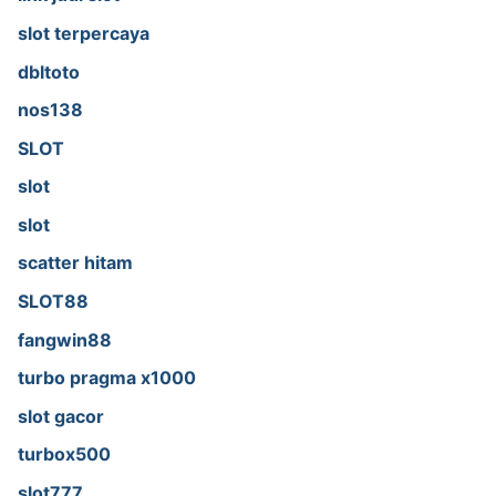
slot terpercaya
dbltoto
nos138
SLOT
slot
slot
scatter hitam
SLOT88
fangwin88
turbo pragma x1000
slot gacor
turbox500
slot777