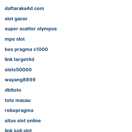
daftaraka4d.com
slot gacor
super scatter olympus
mpo slot
bos pragma x1000
link target4d
slotx50000
wayang8899
dbltoto
toto macau
robopragma
situs slot online
link judi slot