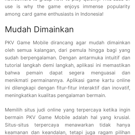
use is why the game enjoys immense popularity
among card game enthusiasts in Indonesia!
Mudah Dimainkan
PKV Game Mobile dirancang agar mudah dimainkan
oleh semua kalangan, dari pemula hingga bagi yang
sudah berpengalaman. Dengan antarmuka intuitif dan
tutorial langkah demi langkah, aplikasi ini memastikan
bahwa pemain dapat segera menguasai dan
menikmati permainannya. Aplikasi game kartu online
ini dilengkapi dengan fitur-fitur interaktif dan inovatif,
meningkatkan kualitas pengalaman bermain.
Memilih situs judi online yang terpercaya ketika ingin
bermain PKV Game Mobile adalah hal yang krusial.
Situs-situs terpercaya menawarkan tidak hanya
keamanan dan keandalan, tetapi juga ragam pilihan