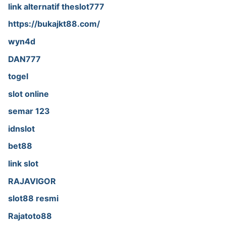
link alternatif theslot777
https://bukajkt88.com/
wyn4d
DAN777
togel
slot online
semar 123
idnslot
bet88
link slot
RAJAVIGOR
slot88 resmi
Rajatoto88