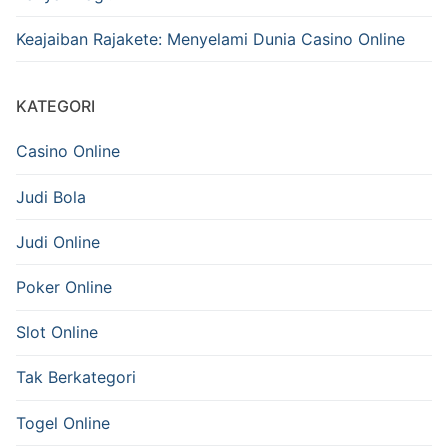
Keajaiban Rajakete: Menyelami Dunia Casino Online
KATEGORI
Casino Online
Judi Bola
Judi Online
Poker Online
Slot Online
Tak Berkategori
Togel Online