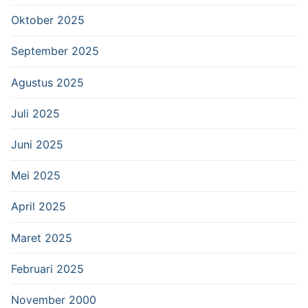
Oktober 2025
September 2025
Agustus 2025
Juli 2025
Juni 2025
Mei 2025
April 2025
Maret 2025
Februari 2025
November 2000