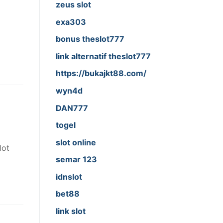
zeus slot
exa303
bonus theslot777
link alternatif theslot777
https://bukajkt88.com/
wyn4d
DAN777
togel
slot online
lot
semar 123
idnslot
bet88
link slot