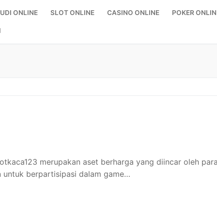
UDI ONLINE
SLOT ONLINE
CASINO ONLINE
POKER ONLIN
I
atotkaca123 merupakan aset berharga yang diincar oleh par
n untuk berpartisipasi dalam game…