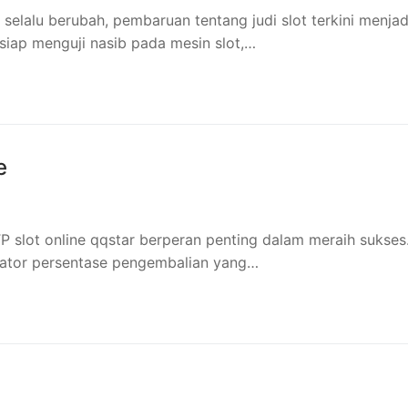
 selalu berubah, pembaruan tentang judi slot terkini menjad
siap menguji nasib pada mesin slot,…
e
slot online qqstar berperan penting dalam meraih sukses.
ikator persentase pengembalian yang…