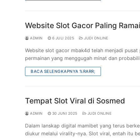
Website Slot Gacor Paling Rama
ADMIN
6 JULI 2025
JUDI ONLINE
Website slot gacor mbak4d telah menjadi pusat 
permainan yang menggugah minat dan probabilit
BACA SELENGKAPNYA %RARR;
Tempat Slot Viral di Sosmed
ADMIN
30 JUNI 2025
JUDI ONLINE
Dalam lanskap digital mamibet yang terus berke
diukur melalui virality-nya. Slot viral, entah itu