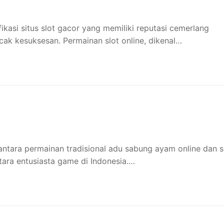
ikasi situs slot gacor yang memiliki reputasi cemerlang
ak kesuksesan. Permainan slot online, dikenal…
ntara permainan tradisional adu sabung ayam online dan s
ntara entusiasta game di Indonesia.…