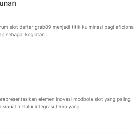
hunan
m slot daftar grab89 menjadi titik kulminasi bagi aficion
ggap sebagai kegiatan…
erepresentasikan elemen inovasi mcdbola slot yang paling
isional melalui integrasi tema yang…