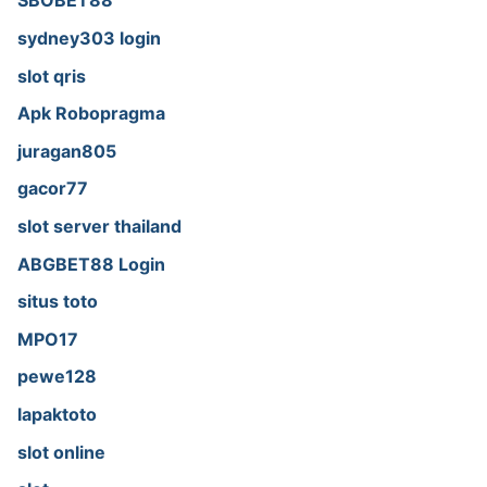
SBOBET88
sydney303 login
slot qris
Apk Robopragma
juragan805
gacor77
slot server thailand
ABGBET88 Login
situs toto
MPO17
pewe128
lapaktoto
slot online