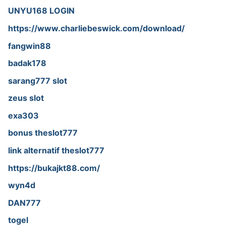
UNYU168 LOGIN
https://www.charliebeswick.com/download/
fangwin88
badak178
sarang777 slot
zeus slot
exa303
bonus theslot777
link alternatif theslot777
https://bukajkt88.com/
wyn4d
DAN777
togel