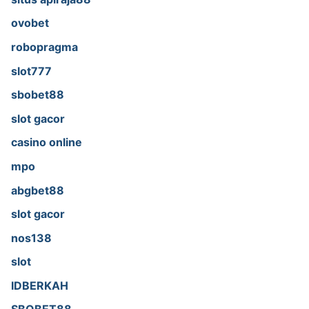
ovobet
robopragma
slot777
sbobet88
slot gacor
casino online
mpo
abgbet88
slot gacor
nos138
slot
IDBERKAH