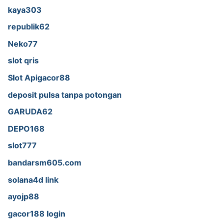
kaya303
republik62
Neko77
slot qris
Slot Apigacor88
deposit pulsa tanpa potongan
GARUDA62
DEPO168
slot777
bandarsm605.com
solana4d link
ayojp88
gacor188 login