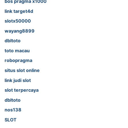
bos pragma x1000
link target4d
slotx50000
wayang8899
dbltoto
toto macau
robopragma
situs slot online
link judi slot
slot terpercaya
dbltoto
nos138
SLOT