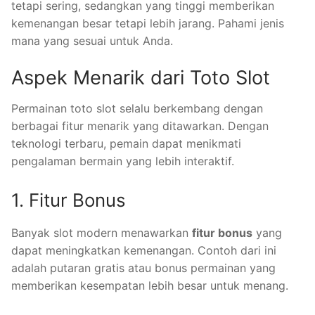
tetapi sering, sedangkan yang tinggi memberikan
kemenangan besar tetapi lebih jarang. Pahami jenis
mana yang sesuai untuk Anda.
Aspek Menarik dari Toto Slot
Permainan toto slot selalu berkembang dengan
berbagai fitur menarik yang ditawarkan. Dengan
teknologi terbaru, pemain dapat menikmati
pengalaman bermain yang lebih interaktif.
1. Fitur Bonus
Banyak slot modern menawarkan
fitur bonus
yang
dapat meningkatkan kemenangan. Contoh dari ini
adalah putaran gratis atau bonus permainan yang
memberikan kesempatan lebih besar untuk menang.