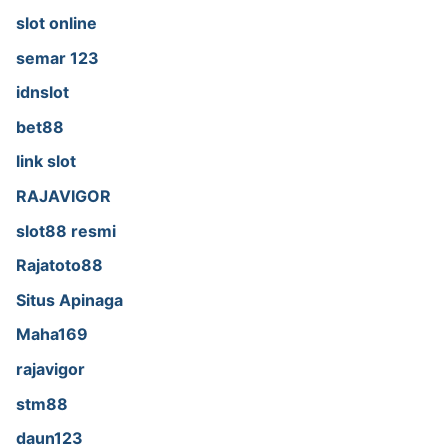
slot online
semar 123
idnslot
bet88
link slot
RAJAVIGOR
slot88 resmi
Rajatoto88
Situs Apinaga
Maha169
rajavigor
stm88
daun123