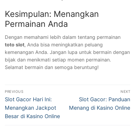
Kesimpulan: Menangkan
Permainan Anda
Dengan memahami lebih dalam tentang permainan
toto slot
, Anda bisa meningkatkan peluang
kemenangan Anda. Jangan lupa untuk bermain dengan
bijak dan menikmati setiap momen permainan.
Selamat bermain dan semoga beruntung!
Navigasi
PREVIOUS
NEXT
pos
Previous
Next
Slot Gacor Hari Ini:
Slot Gacor: Panduan
post:
post:
Menangkan Jackpot
Menang di Kasino Online
Besar di Kasino Online