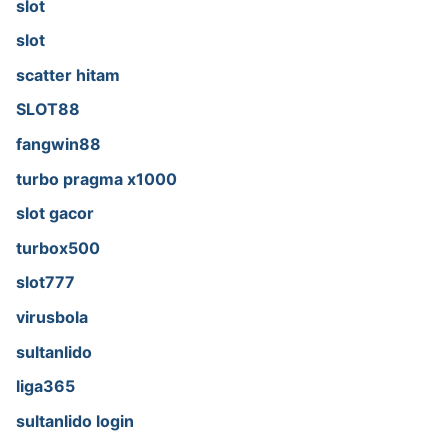
slot
slot
scatter hitam
SLOT88
fangwin88
turbo pragma x1000
slot gacor
turbox500
slot777
virusbola
sultanlido
liga365
sultanlido login