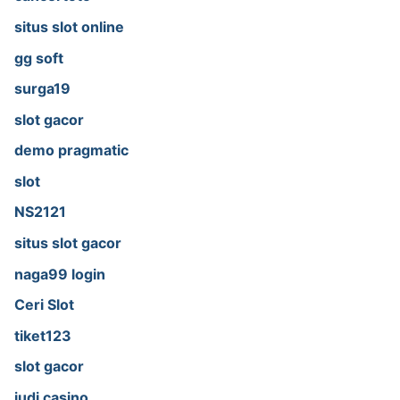
situs slot online
gg soft
surga19
slot gacor
demo pragmatic
slot
NS2121
situs slot gacor
naga99 login
Ceri Slot
tiket123
slot gacor
judi casino