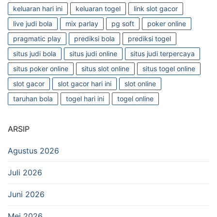
keluaran hari ini
keluaran togel
link slot gacor
live judi bola
mix parlay
pg soft
poker online
pragmatic play
prediksi bola
prediksi togel
situs judi bola
situs judi online
situs judi terpercaya
situs poker online
situs slot online
situs togel online
slot gacor
slot gacor hari ini
slot online
taruhan bola
togel hari ini
togel online
ARSIP
Agustus 2026
Juli 2026
Juni 2026
Mei 2026