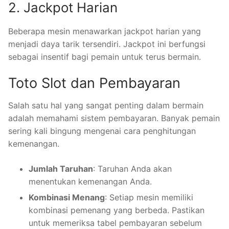
2. Jackpot Harian
Beberapa mesin menawarkan jackpot harian yang
menjadi daya tarik tersendiri. Jackpot ini berfungsi
sebagai insentif bagi pemain untuk terus bermain.
Toto Slot dan Pembayaran
Salah satu hal yang sangat penting dalam bermain
adalah memahami sistem pembayaran. Banyak pemain
sering kali bingung mengenai cara penghitungan
kemenangan.
Jumlah Taruhan
: Taruhan Anda akan
menentukan kemenangan Anda.
Kombinasi Menang
: Setiap mesin memiliki
kombinasi pemenang yang berbeda. Pastikan
untuk memeriksa tabel pembayaran sebelum