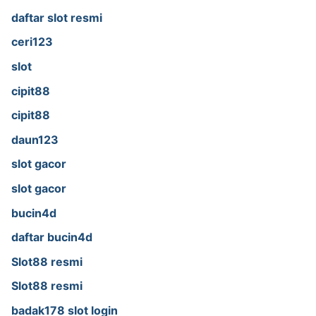
daftar slot resmi
ceri123
slot
cipit88
cipit88
daun123
slot gacor
slot gacor
bucin4d
daftar bucin4d
Slot88 resmi
Slot88 resmi
badak178 slot login