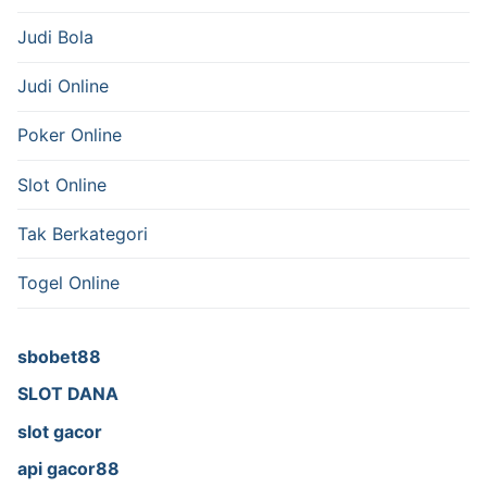
Judi Bola
Judi Online
Poker Online
Slot Online
Tak Berkategori
Togel Online
sbobet88
SLOT DANA
slot gacor
api gacor88