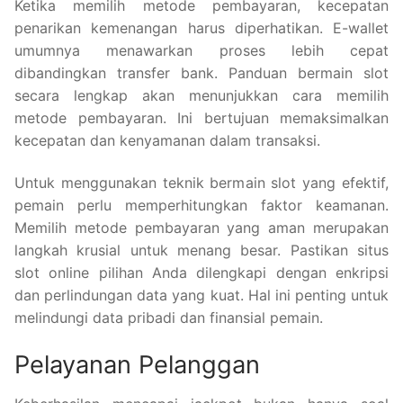
Ketika memilih metode pembayaran, kecepatan
penarikan kemenangan harus diperhatikan. E-wallet
umumnya menawarkan proses lebih cepat
dibandingkan transfer bank. Panduan bermain slot
secara lengkap akan menunjukkan cara memilih
metode pembayaran. Ini bertujuan memaksimalkan
kecepatan dan kenyamanan dalam transaksi.
Untuk menggunakan teknik bermain slot yang efektif,
pemain perlu memperhitungkan faktor keamanan.
Memilih metode pembayaran yang aman merupakan
langkah krusial untuk menang besar. Pastikan situs
slot online pilihan Anda dilengkapi dengan enkripsi
dan perlindungan data yang kuat. Hal ini penting untuk
melindungi data pribadi dan finansial pemain.
Pelayanan Pelanggan