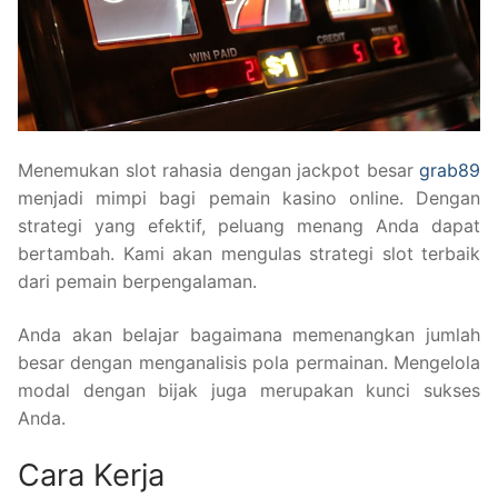
Menemukan slot rahasia dengan jackpot besar
grab89
menjadi mimpi bagi pemain kasino online. Dengan
strategi yang efektif, peluang menang Anda dapat
bertambah. Kami akan mengulas strategi slot terbaik
dari pemain berpengalaman.
Anda akan belajar bagaimana memenangkan jumlah
besar dengan menganalisis pola permainan. Mengelola
modal dengan bijak juga merupakan kunci sukses
Anda.
Cara Kerja