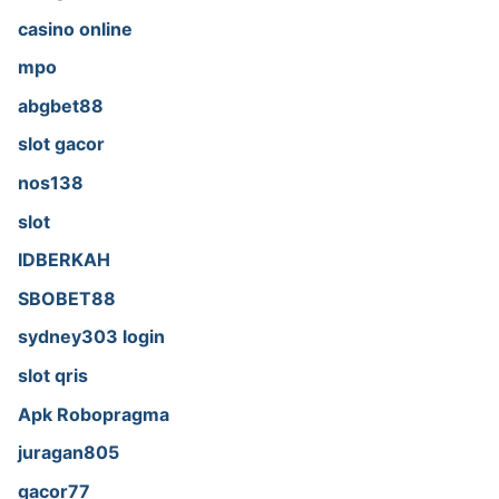
casino online
mpo
abgbet88
slot gacor
nos138
slot
IDBERKAH
SBOBET88
sydney303 login
slot qris
Apk Robopragma
juragan805
gacor77