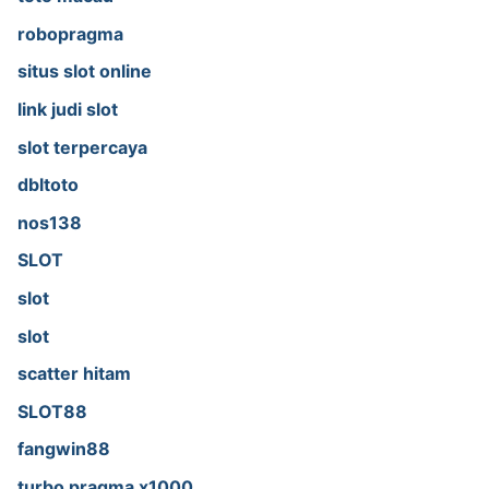
robopragma
situs slot online
link judi slot
slot terpercaya
dbltoto
nos138
SLOT
slot
slot
scatter hitam
SLOT88
fangwin88
turbo pragma x1000