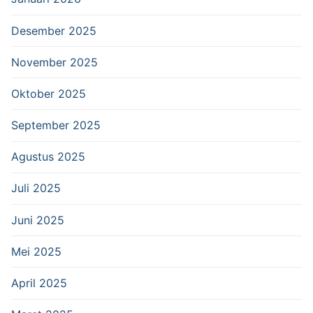
Desember 2025
November 2025
Oktober 2025
September 2025
Agustus 2025
Juli 2025
Juni 2025
Mei 2025
April 2025