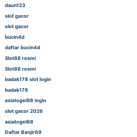
daun123
slot gacor
slot gacor
bucin4d
daftar bucin4d
Slot88 resmi
Slot88 resmi
badak178 slot login
badak178
asiatogel88 login
slot gacor 2026
asiatogel88
Daftar Banjir69