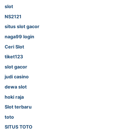
slot
NS2121
situs slot gacor
naga99 login
Ceri Slot
tiket123
slot gacor
judi casino
dewa slot
hoki raja
Slot terbaru
toto
SITUS TOTO