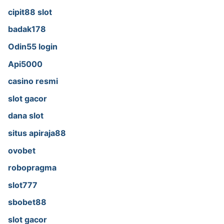
cipit88 slot
badak178
Odin55 login
Api5000
casino resmi
slot gacor
dana slot
situs apiraja88
ovobet
robopragma
slot777
sbobet88
slot gacor