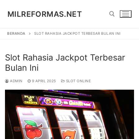
Lompat
ke
MILREFORMAS.NET
konten
BERANDA
SLOT RAHASIA JACKPOT TERBESAR BULAN INI
Cari:
Slot Rahasia Jackpot Terbesar
Bulan Ini
ADMIN
9 APRIL 2025
SLOT ONLINE