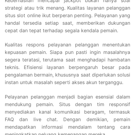
Keberhasilan mencapai jackpot bukan hanya soal
strategi atau trik menang. Kualitas layanan pelanggan
situs slot online ikut berperan penting. Pelayanan yang
handal tersedia setiap saat, memberikan dukungan
cepat dan tepat terhadap segala kendala pemain.
Kualitas respons pelayanan pelanggan menentukan
kepuasan pemain. Siapa pun pasti ingin masalahnya
segera teratasi, terutama saat menghadapi hambatan
teknis. Efisiensi layanan berpengaruh besar pada
pengalaman bermain, khususnya saat diperlukan solusi
instan untuk masalah seperti akses akun terganggu.
Pelayanan pelanggan menjadi bagian esensial dalam
mendukung pemain. Situs dengan tim responsif
menyediakan kanal komunikasi beragam, termasuk
FAQ dan live chat. Dengan demikian, pemain
mendapatkan informasi mendalam tentang cara
meningkatkan peluang kemenangan mereka.