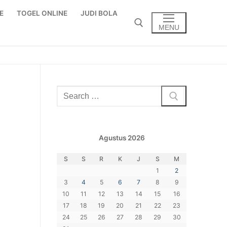
E
TOGEL ONLINE
JUDI BOLA
MENU
Cari:
Cari:
Agustus 2026
S
S
R
K
J
S
M
1
2
3
4
5
6
7
8
9
10
11
12
13
14
15
16
17
18
19
20
21
22
23
24
25
26
27
28
29
30