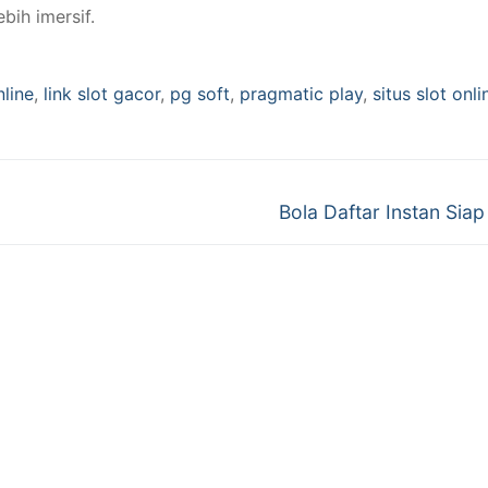
ih imersif.
nline
,
link slot gacor
,
pg soft
,
pragmatic play
,
situs slot onli
Next
Bola Daftar Instan Siap
post: