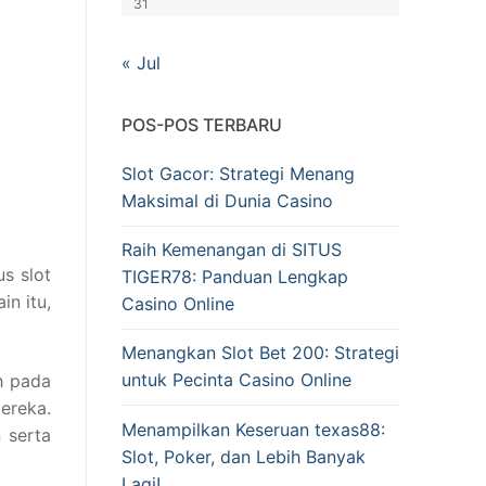
31
« Jul
POS-POS TERBARU
Slot Gacor: Strategi Menang
Maksimal di Dunia Casino
Raih Kemenangan di SITUS
us slot
TIGER78: Panduan Lengkap
in itu,
Casino Online
Menangkan Slot Bet 200: Strategi
untuk Pecinta Casino Online
h pada
ereka.
Menampilkan Keseruan texas88:
 serta
Slot, Poker, dan Lebih Banyak
Lagi!