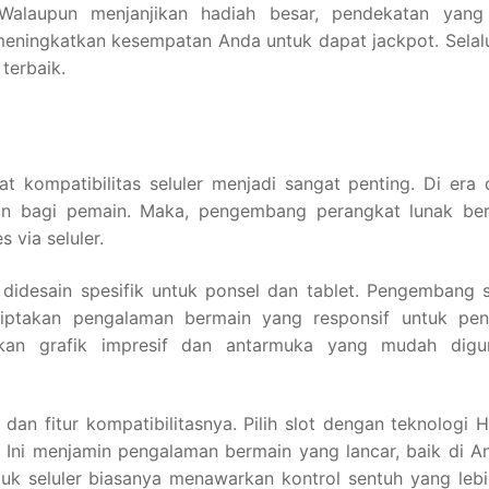
 Walaupun menjanjikan hadiah besar, pendekatan yang
meningkatkan kesempatan Anda untuk dapat jackpot. Selalu
terbaik.
kompatibilitas seluler menjadi sangat penting. Di era di
san bagi pemain. Maka, pengembang perangkat lunak be
 via seluler.
idesain spesifik untuk ponsel dan tablet. Pengembang s
iptakan pengalaman bermain yang responsif untuk pe
ilkan grafik impresif dan antarmuka yang mudah digu
 dan fitur kompatibilitasnya. Pilih slot dengan teknologi
t. Ini menjamin pengalaman bermain yang lancar, baik di An
tuk seluler biasanya menawarkan kontrol sentuh yang lebi