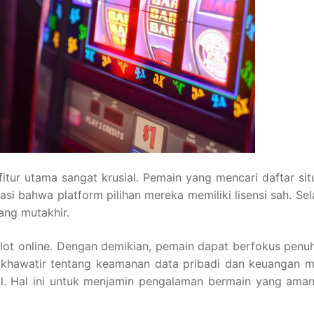
itur utama sangat krusial. Pemain yang mencari daftar sit
si bahwa platform pilihan mereka memiliki lisensi sah. Sela
ang mutakhir.
lot online. Dengan demikian, pemain dapat berfokus penu
u khawatir tentang keamanan data pribadi dan keuangan m
al. Hal ini untuk menjamin pengalaman bermain yang aman