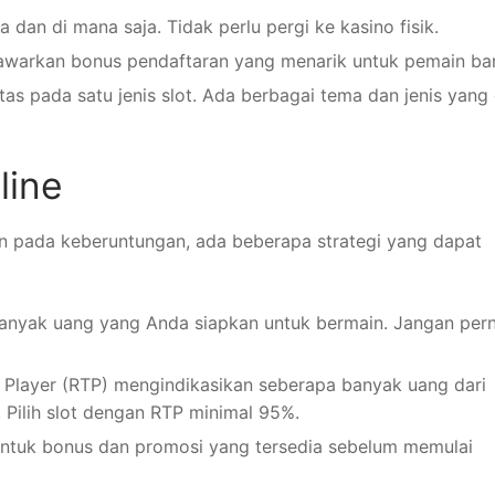
 dan di mana saja. Tidak perlu pergi ke kasino fisik.
nawarkan bonus pendaftaran yang menarik untuk pemain bar
tas pada satu jenis slot. Ada berbagai tema dan jenis yang
line
n pada keberuntungan, ada beberapa strategi yang dapat
banyak uang yang Anda siapkan untuk bermain. Jangan per
o Player (RTP) mengindikasikan seberapa banyak uang dari
Pilih slot dengan RTP minimal 95%.
o untuk bonus dan promosi yang tersedia sebelum memulai