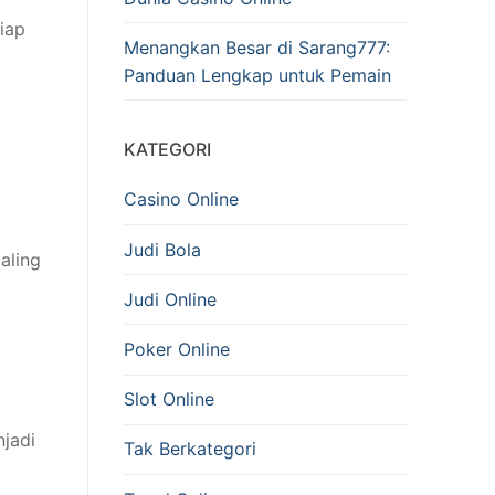
iap
Menangkan Besar di Sarang777:
Panduan Lengkap untuk Pemain
KATEGORI
Casino Online
Judi Bola
aling
Judi Online
Poker Online
Slot Online
jadi
Tak Berkategori