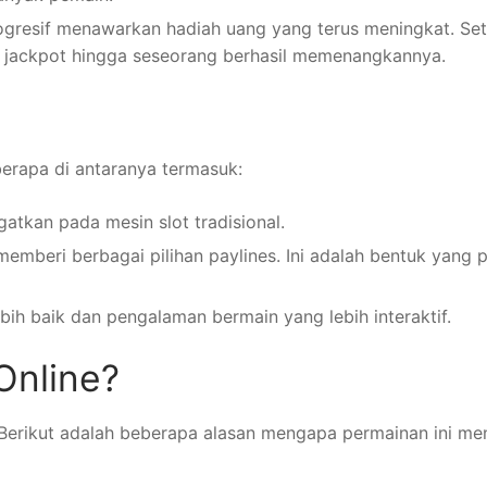
rogresif menawarkan hadiah uang yang terus meningkat. Set
 jackpot hingga seseorang berhasil memenangkannya.
eberapa di antaranya termasuk:
gatkan pada mesin slot tradisional.
emberi berbagai pilihan paylines. Ini adalah bentuk yang p
ebih baik dan pengalaman bermain yang lebih interaktif.
Online?
Berikut adalah beberapa alasan mengapa permainan ini men