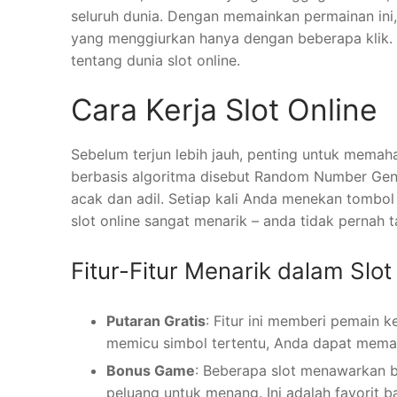
seluruh dunia. Dengan memainkan permainan in
yang menggiurkan hanya dengan beberapa klik.
tentang dunia slot online.
Cara Kerja Slot Online
Sebelum terjun lebih jauh, penting untuk mema
berbasis algoritma disebut Random Number Gen
acak dan adil. Setiap kali Anda menekan tombol
slot online sangat menarik – anda tidak pernah t
Fitur-Fitur Menarik dalam Slot
Putaran Gratis
: Fitur ini memberi pemain
memicu simbol tertentu, Anda dapat memasu
Bonus Game
: Beberapa slot menawarkan 
peluang untuk menang. Ini adalah favorit 