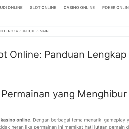
UDI ONLINE
SLOT ONLINE
CASINO ONLINE
POKER ONLIN
I
AN LENGKAP UNTUK PEMAIN
ot Online: Panduan Lengkap
: Permainan yang Menghibur
a
kasino online
. Dengan berbagai tema menarik, gameplay 
dak heran jika permainan ini memikat hati jutaan pemain d