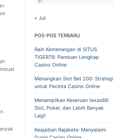
31
an
lam
« Jul
POS-POS TERBARU
Raih Kemenangan di SITUS
TIGER78: Panduan Lengkap
ah
Casino Online
embuat
Menangkan Slot Bet 200: Strategi
untuk Pecinta Casino Online
Menampilkan Keseruan texas88:
Slot, Poker, dan Lebih Banyak
an
Lagi!
banyak
Keajaiban Rajakete: Menyelami
Dunia Casino Online