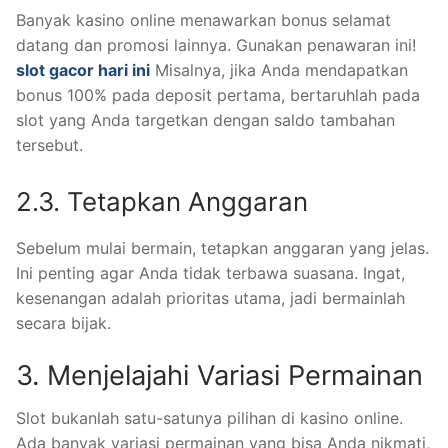
Banyak kasino online menawarkan bonus selamat
datang dan promosi lainnya. Gunakan penawaran ini!
slot gacor hari ini
Misalnya, jika Anda mendapatkan
bonus 100% pada deposit pertama, bertaruhlah pada
slot yang Anda targetkan dengan saldo tambahan
tersebut.
2.3. Tetapkan Anggaran
Sebelum mulai bermain, tetapkan anggaran yang jelas.
Ini penting agar Anda tidak terbawa suasana. Ingat,
kesenangan adalah prioritas utama, jadi bermainlah
secara bijak.
3. Menjelajahi Variasi Permainan
Slot bukanlah satu-satunya pilihan di kasino online.
Ada banyak variasi permainan yang bisa Anda nikmati,