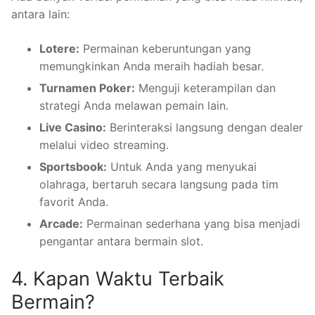
antara lain:
Lotere:
Permainan keberuntungan yang
memungkinkan Anda meraih hadiah besar.
Turnamen Poker:
Menguji keterampilan dan
strategi Anda melawan pemain lain.
Live Casino:
Berinteraksi langsung dengan dealer
melalui video streaming.
Sportsbook:
Untuk Anda yang menyukai
olahraga, bertaruh secara langsung pada tim
favorit Anda.
Arcade:
Permainan sederhana yang bisa menjadi
pengantar antara bermain slot.
4. Kapan Waktu Terbaik
Bermain?