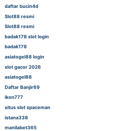
daftar bucin4d
Slot88 resmi
Slot88 resmi
badak178 slot login
badak178
asiatogel88 login
slot gacor 2026
asiatogel88
Daftar Banjir69
ikon777
situs slot spaceman
istana338
manilabet365