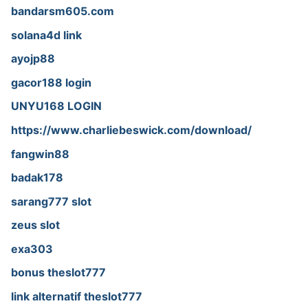
bandarsm605.com
solana4d link
ayojp88
gacor188 login
UNYU168 LOGIN
https://www.charliebeswick.com/download/
fangwin88
badak178
sarang777 slot
zeus slot
exa303
bonus theslot777
link alternatif theslot777