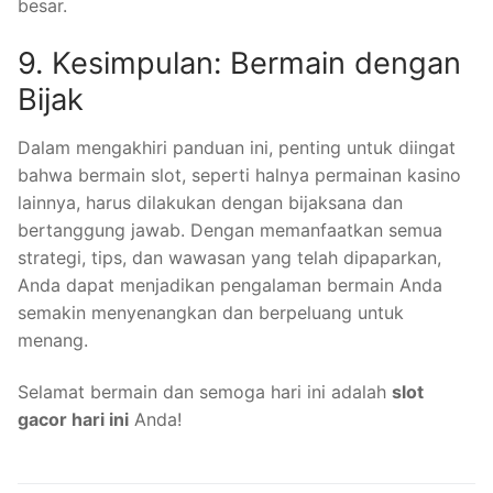
besar.
9. Kesimpulan: Bermain dengan
Bijak
Dalam mengakhiri panduan ini, penting untuk diingat
bahwa bermain slot, seperti halnya permainan kasino
lainnya, harus dilakukan dengan bijaksana dan
bertanggung jawab. Dengan memanfaatkan semua
strategi, tips, dan wawasan yang telah dipaparkan,
Anda dapat menjadikan pengalaman bermain Anda
semakin menyenangkan dan berpeluang untuk
menang.
Selamat bermain dan semoga hari ini adalah
slot
gacor hari ini
Anda!