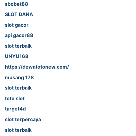
sbobet88
SLOT DANA
slot gacor
api gacor88
slot terbaik
UNYU168
https://dewatotonew.com/
musang 178
slot terbaik
toto slot
target4d
slot terpercaya
slot terbaik