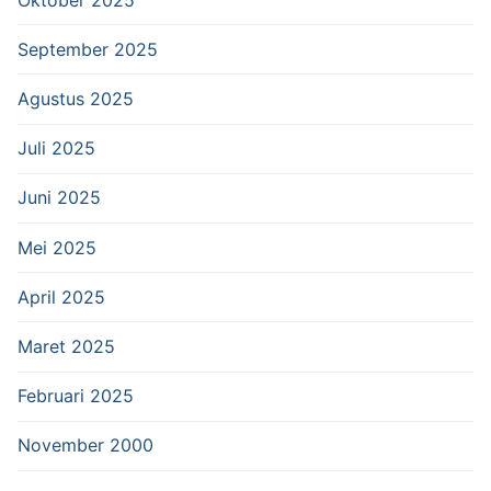
September 2025
Agustus 2025
Juli 2025
Juni 2025
Mei 2025
April 2025
Maret 2025
Februari 2025
November 2000