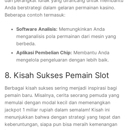
dan perangkat lunak yang dirancang untuk membantu
Anda berstrategi dalam gelaran permainan kasino.
Beberapa contoh termasuk:
Software Analisis:
Memungkinkan Anda
menganalisis pola permainan dari mesin yang
berbeda.
Aplikasi Pembelian Chip:
Membantu Anda
mengelola pengeluaran dengan lebih baik.
8. Kisah Sukses Pemain Slot
Berbagai kisah sukses sering menjadi inspirasi bagi
pemain baru. Misalnya, cerita seorang pemuda yang
memulai dengan modal kecil dan memenangkan
jackpot 1 miliar rupiah dalam semalam! Kisah ini
menunjukkan bahwa dengan strategi yang tepat dan
keberuntungan, siapa pun bisa meraih kemenangan