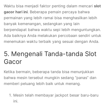
Waktu bisa menjadi faktor penting dalam mencari
slot
gacor hari ini
. Beberapa pemain percaya bahwa
permainan yang lebih ramai bisa menghasilkan lebih
banyak kemenangan, sedangkan yang lain
berpendapat bahwa waktu sepi lebih menguntungkan.
Ada baiknya Anda melakukan percobaan sendiri untuk
menemukan waktu terbaik yang sesuai dengan Anda.
5. Mengenali Tanda-tanda Slot
Gacor
Ketika bermain, beberapa tanda bisa menunjukkan
bahwa mesin tersebut mungkin sedang “panas” dan
memberi peluang lebih baik untuk menang.
Mesin telah membayar jackpot besar baru-baru
ini.