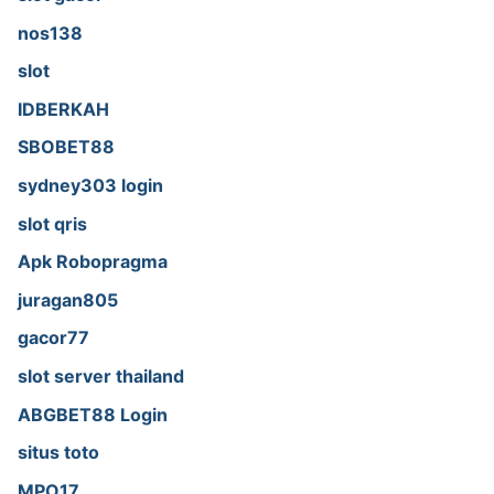
nos138
slot
IDBERKAH
SBOBET88
sydney303 login
slot qris
Apk Robopragma
juragan805
gacor77
slot server thailand
ABGBET88 Login
situs toto
MPO17