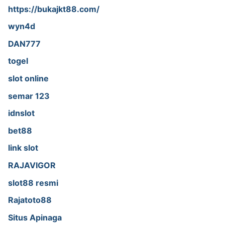
https://bukajkt88.com/
wyn4d
DAN777
togel
slot online
semar 123
idnslot
bet88
link slot
RAJAVIGOR
slot88 resmi
Rajatoto88
Situs Apinaga