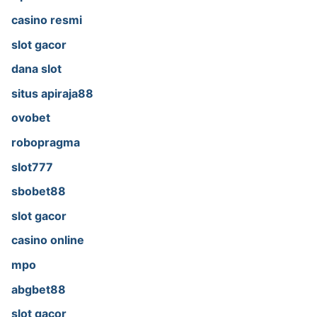
casino resmi
slot gacor
dana slot
situs apiraja88
ovobet
robopragma
slot777
sbobet88
slot gacor
casino online
mpo
abgbet88
slot gacor