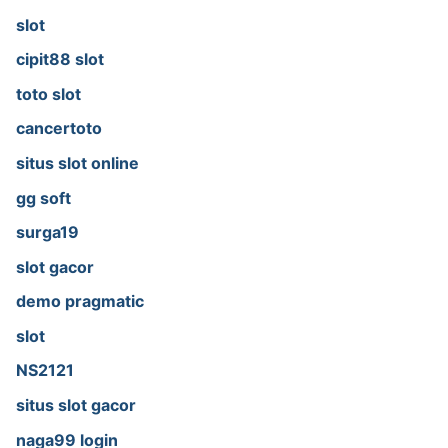
slot
cipit88 slot
toto slot
cancertoto
situs slot online
gg soft
surga19
slot gacor
demo pragmatic
slot
NS2121
situs slot gacor
naga99 login