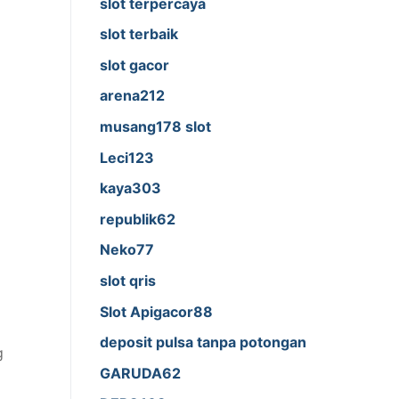
slot terpercaya
slot terbaik
slot gacor
arena212
musang178 slot
Leci123
kaya303
republik62
Neko77
slot qris
Slot Apigacor88
deposit pulsa tanpa potongan
g
GARUDA62