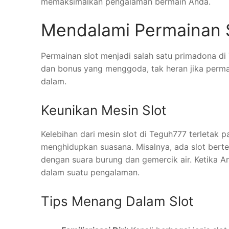
memaksimalkan pengalaman bermain Anda.
Mendalami Permainan S
Permainan slot menjadi salah satu primadona d
dan bonus yang menggoda, tak heran jika permain
dalam.
Keunikan Mesin Slot
Kelebihan dari mesin slot di Teguh777 terletak 
menghidupkan suasana. Misalnya, ada slot ber
dengan suara burung dan gemercik air. Ketika 
dalam suatu pengalaman.
Tips Menang Dalam Slot