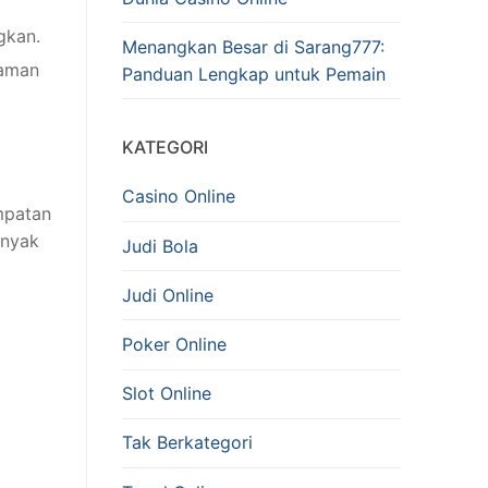
gkan.
Menangkan Besar di Sarang777:
laman
Panduan Lengkap untuk Pemain
KATEGORI
Casino Online
mpatan
anyak
Judi Bola
Judi Online
Poker Online
Slot Online
Tak Berkategori