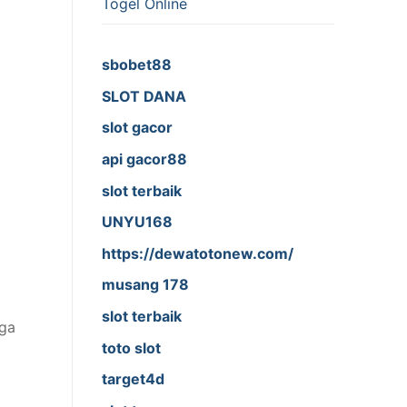
Togel Online
sbobet88
SLOT DANA
slot gacor
api gacor88
slot terbaik
UNYU168
https://dewatotonew.com/
musang 178
slot terbaik
gga
toto slot
target4d