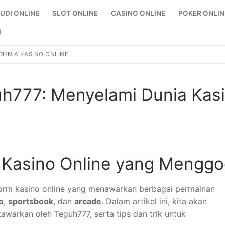
UDI ONLINE
SLOT ONLINE
CASINO ONLINE
POKER ONLIN
I
DUNIA KASINO ONLINE
h777: Menyelami Dunia Kas
 Kasino Online yang Mengg
form kasino online yang menawarkan berbagai permainan
o
,
sportsbook
, dan
arcade
. Dalam artikel ini, kita akan
tawarkan oleh Teguh777, serta tips dan trik untuk