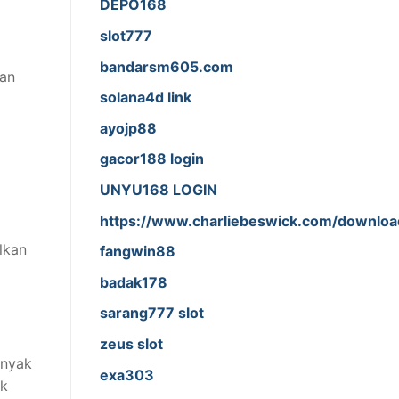
DEPO168
slot777
bandarsm605.com
gan
solana4d link
ayojp88
gacor188 login
UNYU168 LOGIN
https://www.charliebeswick.com/downloa
lkan
fangwin88
badak178
sarang777 slot
zeus slot
anyak
exa303
uk