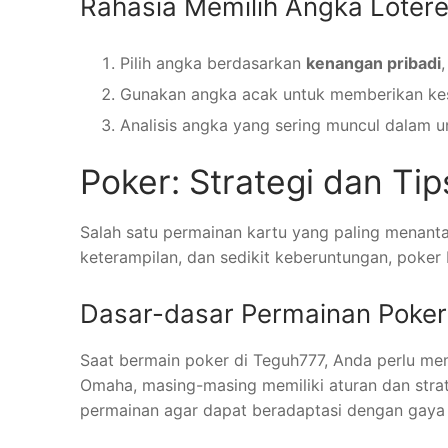
Rahasia Memilih Angka Loter
Pilih angka berdasarkan
kenangan pribadi
Gunakan angka acak untuk memberikan ke
Analisis angka yang sering muncul dalam 
Poker: Strategi dan T
Salah satu permainan kartu yang paling menanta
keterampilan, dan sedikit keberuntungan, poke
Dasar-dasar Permainan Poker
Saat bermain poker di Teguh777, Anda perlu me
Omaha, masing-masing memiliki aturan dan strat
permainan agar dapat beradaptasi dengan gaya 