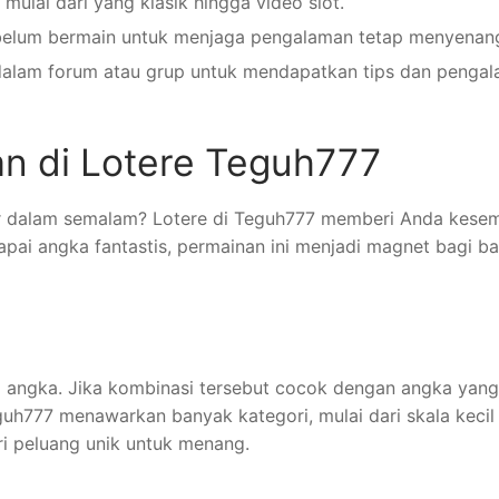
t, mulai dari yang klasik hingga video slot.
belum bermain untuk menjaga pengalaman tetap menyenan
dalam forum atau grup untuk mendapatkan tips dan penga
 di Lotere Teguh777
er dalam semalam? Lotere di Teguh777 memberi Anda kese
apai angka fantastis, permainan ini menjadi magnet bagi b
 angka. Jika kombinasi tersebut cocok dengan angka yang
eguh777 menawarkan banyak kategori, mulai dari skala kecil
ri peluang unik untuk menang.