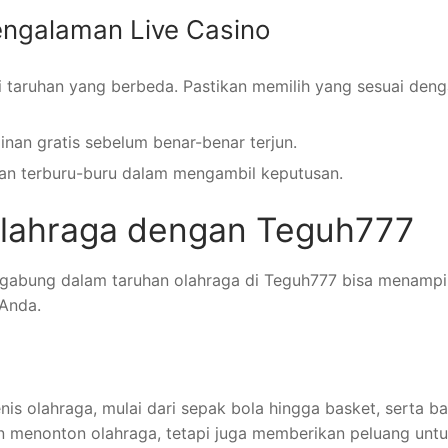
ngalaman Live Casino
ki taruhan yang berbeda. Pastikan memilih yang sesuai den
inan gratis sebelum benar-benar terjun.
gan terburu-buru dalam mengambil keputusan.
Olahraga dengan Teguh777
gabung dalam taruhan olahraga di Teguh777 bisa menampi
 Anda.
is olahraga, mulai dari sepak bola hingga basket, serta b
an menonton olahraga, tetapi juga memberikan peluang unt