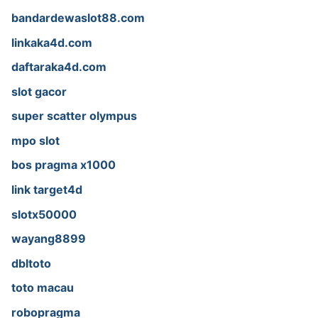
bandardewaslot88.com
linkaka4d.com
daftaraka4d.com
slot gacor
super scatter olympus
mpo slot
bos pragma x1000
link target4d
slotx50000
wayang8899
dbltoto
toto macau
robopragma