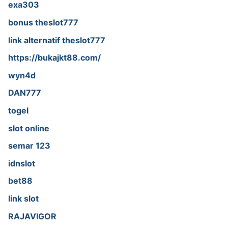
exa303
bonus theslot777
link alternatif theslot777
https://bukajkt88.com/
wyn4d
DAN777
togel
slot online
semar 123
idnslot
bet88
link slot
RAJAVIGOR