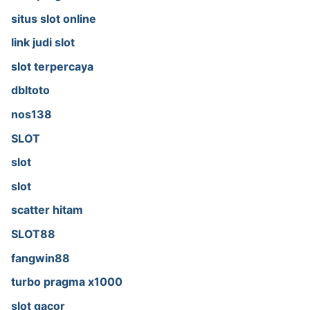
situs slot online
link judi slot
slot terpercaya
dbltoto
nos138
SLOT
slot
slot
scatter hitam
SLOT88
fangwin88
turbo pragma x1000
slot gacor