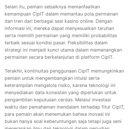
Selain itu, pemain sebaiknya memanfaatkan
kemampuan CipIT dalam memantau pola permainan
dan tren dari berbagai sesi kasino online. Dengan
informasi ini, mereka dapat menyesuaikan taruhan
serta memilih permainan yang memiliki probabilitas
terbaik sesuai kondisi pasar. Fleksibilitas dalam
strategi ini menjadi kunci utama dalam memenangkan
permainan secara berkelanjutan di platform CipIT.
Terakhir, kontinuitas penggunaan CipIT memungkinkan
pemain untuk mengembangkan intuisi serta
keterampilan mengelola risiko, karena teknologi ini
menyediakan data konsisten yang diperlukan untuk
pengambilan keputusan cerdas. Melalui investasi
waktu dan pemahaman mendalam terhadap fitur CipIT,
para pemain akan menemukan bahwa inovasi ini
bukan hanya soal keberuntungan saja tetapi juga seni
menerapkan ilmu dan teknologi dalam perjudian