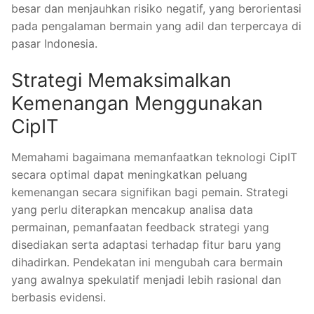
besar dan menjauhkan risiko negatif, yang berorientasi
pada pengalaman bermain yang adil dan terpercaya di
pasar Indonesia.
Strategi Memaksimalkan
Kemenangan Menggunakan
CipIT
Memahami bagaimana memanfaatkan teknologi CipIT
secara optimal dapat meningkatkan peluang
kemenangan secara signifikan bagi pemain. Strategi
yang perlu diterapkan mencakup analisa data
permainan, pemanfaatan feedback strategi yang
disediakan serta adaptasi terhadap fitur baru yang
dihadirkan. Pendekatan ini mengubah cara bermain
yang awalnya spekulatif menjadi lebih rasional dan
berbasis evidensi.