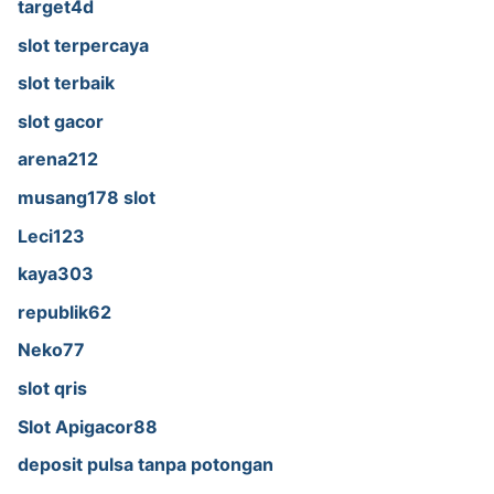
target4d
slot terpercaya
slot terbaik
slot gacor
arena212
musang178 slot
Leci123
kaya303
republik62
Neko77
slot qris
Slot Apigacor88
deposit pulsa tanpa potongan