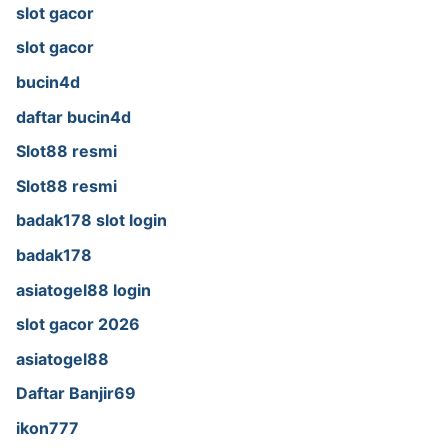
slot gacor
slot gacor
bucin4d
daftar bucin4d
Slot88 resmi
Slot88 resmi
badak178 slot login
badak178
asiatogel88 login
slot gacor 2026
asiatogel88
Daftar Banjir69
ikon777