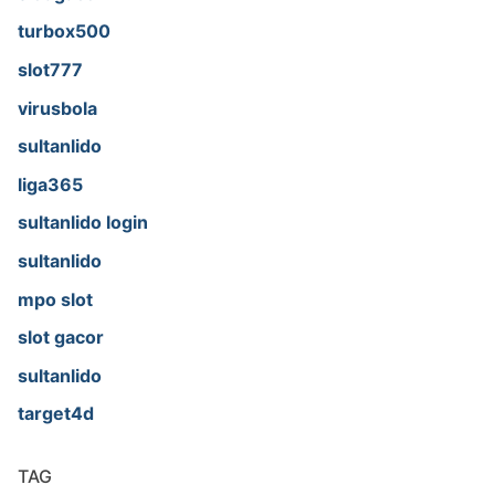
turbox500
slot777
virusbola
sultanlido
liga365
sultanlido login
sultanlido
mpo slot
slot gacor
sultanlido
target4d
TAG