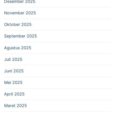
Desember 2025
November 2025
Oktober 2025
September 2025
Agustus 2025
Juli 2025
Juni 2025
Mei 2025
April 2025
Maret 2025