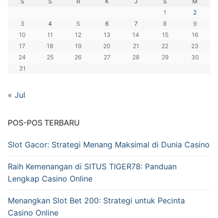
S
S
R
K
J
S
M
1
2
3
4
5
6
7
8
9
10
11
12
13
14
15
16
17
18
19
20
21
22
23
24
25
26
27
28
29
30
31
« Jul
POS-POS TERBARU
Slot Gacor: Strategi Menang Maksimal di Dunia Casino
Raih Kemenangan di SITUS TIGER78: Panduan
Lengkap Casino Online
Menangkan Slot Bet 200: Strategi untuk Pecinta
Casino Online