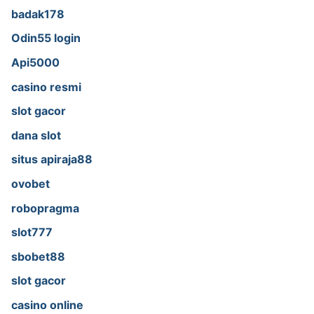
badak178
Odin55 login
Api5000
casino resmi
slot gacor
dana slot
situs apiraja88
ovobet
robopragma
slot777
sbobet88
slot gacor
casino online