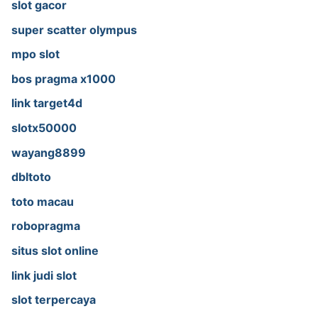
slot gacor
super scatter olympus
mpo slot
bos pragma x1000
link target4d
slotx50000
wayang8899
dbltoto
toto macau
robopragma
situs slot online
link judi slot
slot terpercaya