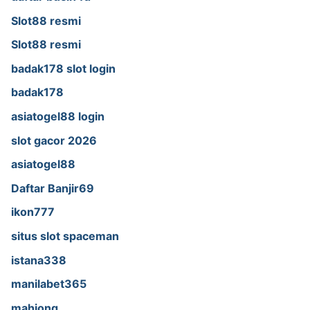
Slot88 resmi
Slot88 resmi
badak178 slot login
badak178
asiatogel88 login
slot gacor 2026
asiatogel88
Daftar Banjir69
ikon777
situs slot spaceman
istana338
manilabet365
mahjong