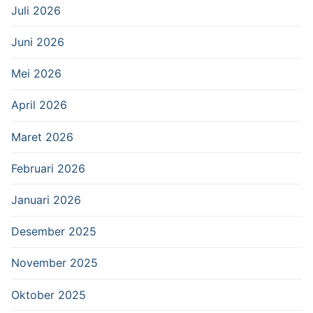
Juli 2026
Juni 2026
Mei 2026
April 2026
Maret 2026
Februari 2026
Januari 2026
Desember 2025
November 2025
Oktober 2025