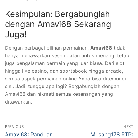
Kesimpulan: Bergabunglah
dengan Amavi68 Sekarang
Juga!
Dengan berbagai pilihan permainan,
Amavi68
tidak
hanya menawarkan kesempatan untuk menang, tetapi
juga pengalaman bermain yang luar biasa. Dari slot
hingga live casino, dan sportsbook hingga arcade,
semua aspek permainan online Anda bisa ditemui di
sini. Jadi, tunggu apa lagi? Bergabunglah dengan
Amavi68 dan nikmati semua kesenangan yang
ditawarkan.
Navigasi
PREVIOUS
NEXT
pos
Previous
Next
Amavi68: Panduan
Musang178 RTP: