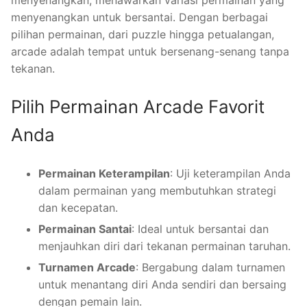
menyenangkan untuk bersantai. Dengan berbagai
pilihan permainan, dari puzzle hingga petualangan,
arcade adalah tempat untuk bersenang-senang tanpa
tekanan.
Pilih Permainan Arcade Favorit
Anda
Permainan Keterampilan
: Uji keterampilan Anda
dalam permainan yang membutuhkan strategi
dan kecepatan.
Permainan Santai
: Ideal untuk bersantai dan
menjauhkan diri dari tekanan permainan taruhan.
Turnamen Arcade
: Bergabung dalam turnamen
untuk menantang diri Anda sendiri dan bersaing
dengan pemain lain.