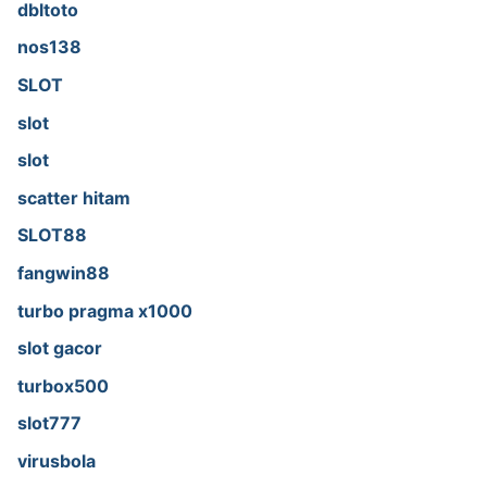
dbltoto
nos138
SLOT
slot
slot
scatter hitam
SLOT88
fangwin88
turbo pragma x1000
slot gacor
turbox500
slot777
virusbola