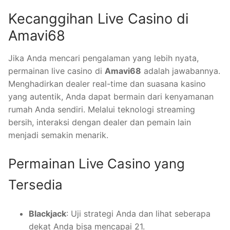
Kecanggihan Live Casino di
Amavi68
Jika Anda mencari pengalaman yang lebih nyata,
permainan live casino di
Amavi68
adalah jawabannya.
Menghadirkan dealer real-time dan suasana kasino
yang autentik, Anda dapat bermain dari kenyamanan
rumah Anda sendiri. Melalui teknologi streaming
bersih, interaksi dengan dealer dan pemain lain
menjadi semakin menarik.
Permainan Live Casino yang
Tersedia
Blackjack
: Uji strategi Anda dan lihat seberapa
dekat Anda bisa mencapai 21.