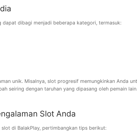
dia
g dapat dibagi menjadi beberapa kategori, termasuk:
man unik. Misalnya, slot progresif memungkinkan Anda un
h seiring dengan taruhan yang dipasang oleh pemain lain
engalaman Slot Anda
lot di BalakPlay, pertimbangkan tips berikut: