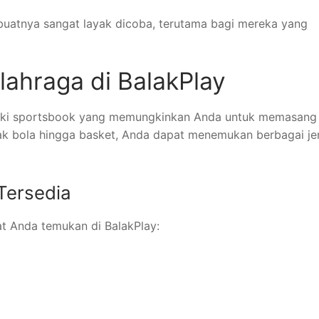
buatnya sangat layak dicoba, terutama bagi mereka yang
ahraga di BalakPlay
iliki sportsbook yang memungkinkan Anda untuk memasang
pak bola hingga basket, Anda dapat menemukan berbagai je
Tersedia
at Anda temukan di BalakPlay: