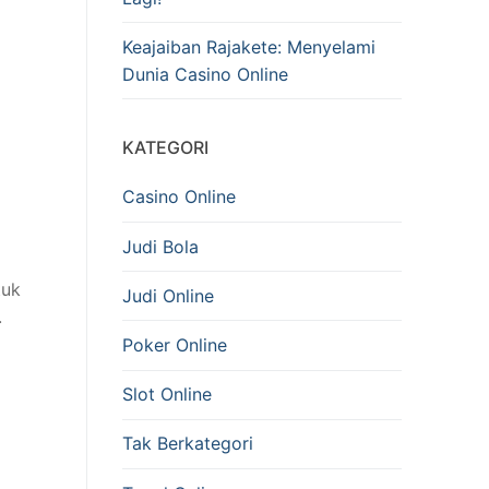
Keajaiban Rajakete: Menyelami
Dunia Casino Online
KATEGORI
Casino Online
Judi Bola
tuk
Judi Online
.
Poker Online
Slot Online
Tak Berkategori