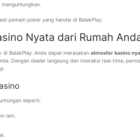
ak menguntungkan.
di pemain poker yang handal di BalakPlay.
Kasino Nyata dari Rumah And
rik di BalakPlay. Anda dapat merasakan
atmosfer kasino nya
a. Dengan dealer langsung dan interaksi real-time, perm
p.
asino
untungan seperti:
n lain.
al.