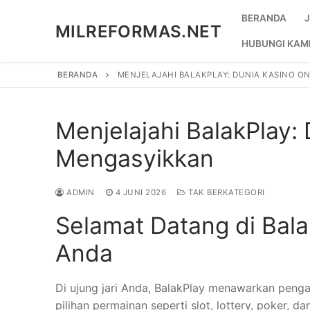
Lompat
BERANDA
J
ke
MILREFORMAS.NET
konten
HUBUNGI KAM
BERANDA
MENJELAJAHI BALAKPLAY: DUNIA KASINO O
Menjelajahi BalakPlay:
Mengasyikkan
ADMIN
4 JUNI 2026
TAK BERKATEGORI
Selamat Datang di Bala
Anda
Di ujung jari Anda, BalakPlay menawarkan penga
pilihan permainan seperti slot, lottery, poker, 