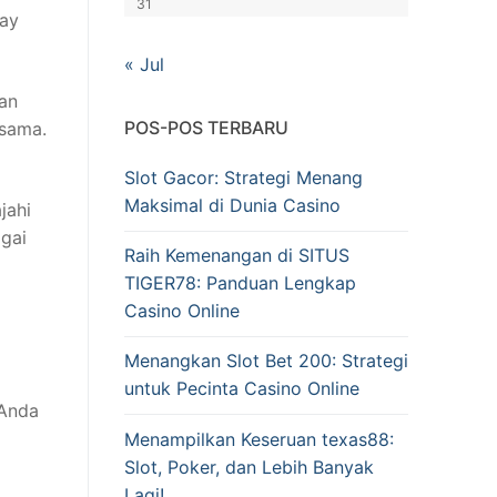
31
lay
« Jul
han
POS-POS TERBARU
rsama.
Slot Gacor: Strategi Menang
Maksimal di Dunia Casino
jahi
gai
Raih Kemenangan di SITUS
TIGER78: Panduan Lengkap
Casino Online
Menangkan Slot Bet 200: Strategi
untuk Pecinta Casino Online
 Anda
Menampilkan Keseruan texas88:
Slot, Poker, dan Lebih Banyak
Lagi!