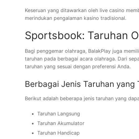
Keseruan yang ditawarkan oleh live casino mem
merindukan pengalaman kasino tradisional.
Sportsbook: Taruhan Ol
Bagi penggemar olahraga, BalakPlay juga mem
taruhan pada berbagai acara olahraga. Dari se
taruhan yang sesuai dengan preferensi Anda.
Berbagai Jenis Taruhan yang 
Berikut adalah beberapa jenis taruhan yang dap
Taruhan Langsung
Taruhan Akumulator
Taruhan Handicap