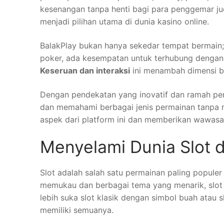
kesenangan tanpa henti bagi para penggemar jud
menjadi pilihan utama di dunia kasino online.
BalakPlay bukan hanya sekedar tempat bermain; 
poker, ada kesempatan untuk terhubung dengan 
Keseruan dan interaksi
ini menambah dimensi b
Dengan pendekatan yang inovatif dan ramah pe
dan memahami berbagai jenis permainan tanpa me
aspek dari platform ini dan memberikan wawas
Menyelami Dunia Slot d
Slot adalah salah satu permainan paling populer
memukau dan berbagai tema yang menarik, slo
lebih suka slot klasik dengan simbol buah atau
memiliki semuanya.