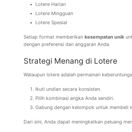
Lotere Harian
Lotere Mingguan
Lotere Spesial
Setiap format memberikan
kesempatan unik
unt
dengan preferensi dan anggaran Anda.
Strategi Menang di Lotere
Walaupun lotere adalah permainan keberuntung
Ikuti undian secara konsisten.
Pilih kombinasi angka Anda sendiri.
Gabung dengan kelompok untuk membeli le
Dari sini, Anda dapat meningkatkan peluang men