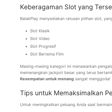
Keberagaman Slot yang Terse
BalakPlay menyediakan ratusan pilihan slot, yan
Slot Klasik
Slot Video
Slot Progresif
Slot Bertema Film
Masing-masing kategori ini menawarkan pengala
memenangkan jackpot besar yang terus bertamba
Kesempatan untuk menang
sangat menggoda!
Tips untuk Memaksimalkan P
Untuk meningkatkan peluang Anda saat bermain s