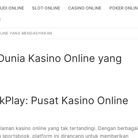
UDI ONLINE
SLOT ONLINE
CASINO ONLINE
POKER ONLIN
I
NLINE YANG MENGASYIKKAN
 Dunia Kasino Online yang
kPlay: Pusat Kasino Online
laman kasino online yang tak tertandingi. Dengan berbagai
dan sportsbook, platform ini dirancang untuk memberikan