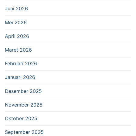
Juni 2026
Mei 2026
April 2026
Maret 2026
Februari 2026
Januari 2026
Desember 2025
November 2025
Oktober 2025
September 2025