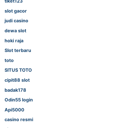
tiket123
slot gacor
judi casino
dewa slot
hoki raja
Slot terbaru
toto
SITUS TOTO
cipit88 slot
badak178
Odin55 login
Api5000
casino resmi