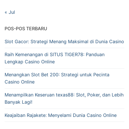
« Jul
POS-POS TERBARU
Slot Gacor: Strategi Menang Maksimal di Dunia Casino
Raih Kemenangan di SITUS TIGER78: Panduan
Lengkap Casino Online
Menangkan Slot Bet 200: Strategi untuk Pecinta
Casino Online
Menampilkan Keseruan texas88: Slot, Poker, dan Lebih
Banyak Lagi!
Keajaiban Rajakete: Menyelami Dunia Casino Online