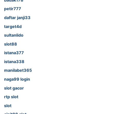
petir777
daftar janji33
target4d
sultanlido
slot88
istana377
istana338
manilabet365
naga99 login
slot gacor
rtp slot
slot