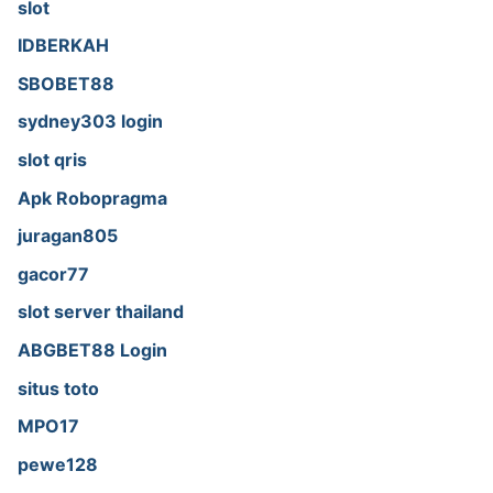
slot
IDBERKAH
SBOBET88
sydney303 login
slot qris
Apk Robopragma
juragan805
gacor77
slot server thailand
ABGBET88 Login
situs toto
MPO17
pewe128