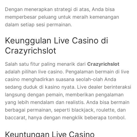
Dengan menerapkan strategi di atas, Anda bisa
memperbesar peluang untuk meraih kemenangan
dalam setiap sesi permainan.
Keunggulan Live Casino di
Crazyrichslot
Salah satu fitur paling menarik dari
Crazyrichslot
adalah pilihan live casino. Pengalaman bermain di live
casino menghadirkan suasana seolah-olah Anda
sedang duduk di kasino nyata. Live dealer berinteraksi
langsung dengan pemain, memberikan pengalaman
yang lebih mendalam dan realistis. Anda bisa bermain
berbagai permainan, seperti blackjack, roulette, dan
baccarat, hanya dengan mengklik beberapa tombol.
Keuntungan Live Casino