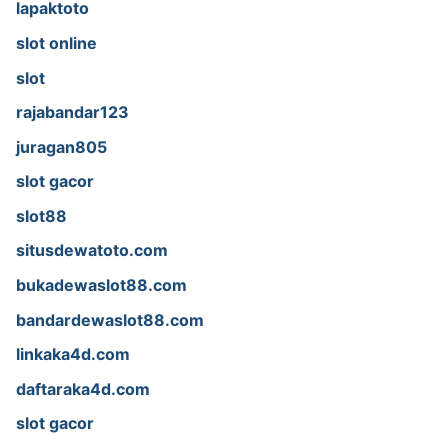
lapaktoto
slot online
slot
rajabandar123
juragan805
slot gacor
slot88
situsdewatoto.com
bukadewaslot88.com
bandardewaslot88.com
linkaka4d.com
daftaraka4d.com
slot gacor