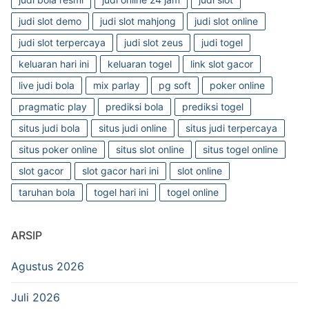
judi slot demo
judi slot mahjong
judi slot online
judi slot terpercaya
judi slot zeus
judi togel
keluaran hari ini
keluaran togel
link slot gacor
live judi bola
mix parlay
pg soft
poker online
pragmatic play
prediksi bola
prediksi togel
situs judi bola
situs judi online
situs judi terpercaya
situs poker online
situs slot online
situs togel online
slot gacor
slot gacor hari ini
slot online
taruhan bola
togel hari ini
togel online
ARSIP
Agustus 2026
Juli 2026