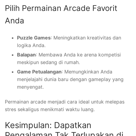
Pilih Permainan Arcade Favorit
Anda
Puzzle Games
: Meningkatkan kreativitas dan
logika Anda.
Balapan
: Membawa Anda ke arena kompetisi
meskipun sedang di rumah.
Game Petualangan
: Memungkinkan Anda
menjelajahi dunia baru dengan gameplay yang
menyengat.
Permainan arcade menjadi cara ideal untuk melepas
stres sekaligus menikmati waktu luang.
Kesimpulan: Dapatkan
Pengalaman Tak Terlupakan di