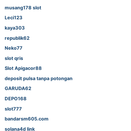
musang178 slot
Leci123
kaya303
republik62
Neko77
slot qris
Slot Apigacor88
deposit pulsa tanpa potongan
GARUDA62
DEPO168
slot777
bandarsm605.com
solana4d link