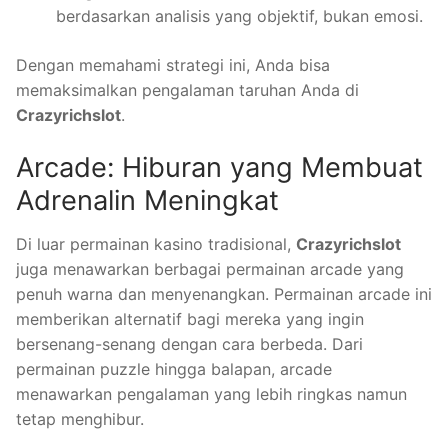
berdasarkan analisis yang objektif, bukan emosi.
Dengan memahami strategi ini, Anda bisa
memaksimalkan pengalaman taruhan Anda di
Crazyrichslot
.
Arcade: Hiburan yang Membuat
Adrenalin Meningkat
Di luar permainan kasino tradisional,
Crazyrichslot
juga menawarkan berbagai permainan arcade yang
penuh warna dan menyenangkan. Permainan arcade ini
memberikan alternatif bagi mereka yang ingin
bersenang-senang dengan cara berbeda. Dari
permainan puzzle hingga balapan, arcade
menawarkan pengalaman yang lebih ringkas namun
tetap menghibur.