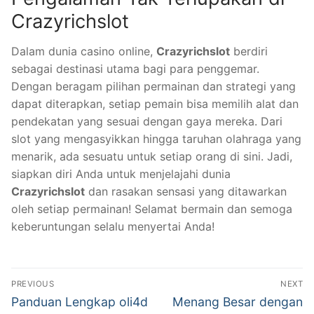
Crazyrichslot
Dalam dunia casino online,
Crazyrichslot
berdiri
sebagai destinasi utama bagi para penggemar.
Dengan beragam pilihan permainan dan strategi yang
dapat diterapkan, setiap pemain bisa memilih alat dan
pendekatan yang sesuai dengan gaya mereka. Dari
slot yang mengasyikkan hingga taruhan olahraga yang
menarik, ada sesuatu untuk setiap orang di sini. Jadi,
siapkan diri Anda untuk menjelajahi dunia
Crazyrichslot
dan rasakan sensasi yang ditawarkan
oleh setiap permainan! Selamat bermain dan semoga
keberuntungan selalu menyertai Anda!
Navigasi
PREVIOUS
NEXT
pos
Previous
Next
Panduan Lengkap oli4d
Menang Besar dengan