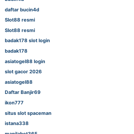
daftar bucin4d
Slot88 resmi
Slot88 resmi
badak178 slot login
badak178
asiatogel88 login
slot gacor 2026
asiatogel88
Daftar Banjir69
ikon777
situs slot spaceman
istana338
manilabet365