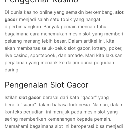
Di dunia kasino online yang semakin berkembang,
slot
gacor
menjadi salah satu topik yang hangat
diperbincangkan. Banyak pemain mencari tahu
bagaimana cara menemukan mesin slot yang memberi
peluang menang lebih besar. Dalam artikel ini, kita
akan membahas seluk-beluk slot gacor, lottery, poker,
live casino, sportsbook, dan arcade. Mari kita lakukan
perjalanan yang menarik ke dalam dunia perjudian
daring!
Pengenalan Slot Gacor
Istilah
slot gacor
berasal dari kata “gacor” yang
berarti “suara” dalam bahasa Indonesia. Namun, dalam
konteks perjudian, ini merujuk pada mesin slot yang
sering memberikan kemenangan kepada pemain.
Memahami bagaimana slot ini beroperasi bisa menjadi