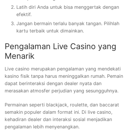
Latih diri Anda untuk bisa menggertak dengan
efektif.
Jangan bermain terlalu banyak tangan. Pilihlah
kartu terbaik untuk dimainkan.
Pengalaman Live Casino yang
Menarik
Live casino merupakan pengalaman yang mendekati
kasino fisik tanpa harus meninggalkan rumah. Pemain
dapat berinteraksi dengan dealer nyata dan
merasakan atmosfer perjudian yang sesungguhnya.
Permainan seperti blackjack, roulette, dan baccarat
semakin populer dalam format ini. Di live casino,
kehadiran dealer dan interaksi sosial menjadikan
pengalaman lebih menyenangkan.