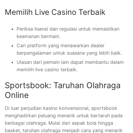
Memilih Live Casino Terbaik
Periksa lisensi dan regulasi untuk memastikan
keamanan bermain.
Cari platform yang menawarkan dealer
berpengalaman untuk suasana yang lebih baik.
Ulasan dari pemain lain dapat membantu dalam
memilih live casino terbaik.
Sportsbook: Taruhan Olahraga
Online
Di luar perjudian kasino konvensional, sportsbook
menghadirkan peluang menarik untuk bertaruh pada
berbagai olahraga. Mulai dari sepak bola hingga
basket, taruhan olahraga menjadi cara yang menarik