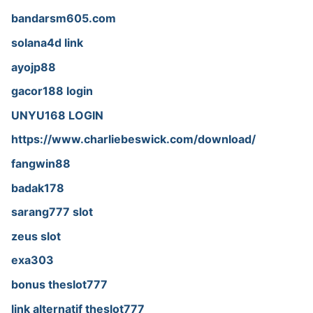
bandarsm605.com
solana4d link
ayojp88
gacor188 login
UNYU168 LOGIN
https://www.charliebeswick.com/download/
fangwin88
badak178
sarang777 slot
zeus slot
exa303
bonus theslot777
link alternatif theslot777