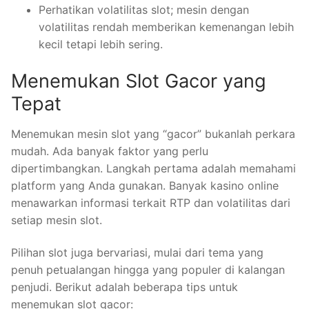
Perhatikan volatilitas slot; mesin dengan
volatilitas rendah memberikan kemenangan lebih
kecil tetapi lebih sering.
Menemukan Slot Gacor yang
Tepat
Menemukan mesin slot yang “gacor” bukanlah perkara
mudah. Ada banyak faktor yang perlu
dipertimbangkan. Langkah pertama adalah memahami
platform yang Anda gunakan. Banyak kasino online
menawarkan informasi terkait RTP dan volatilitas dari
setiap mesin slot.
Pilihan slot juga bervariasi, mulai dari tema yang
penuh petualangan hingga yang populer di kalangan
penjudi. Berikut adalah beberapa tips untuk
menemukan slot gacor: