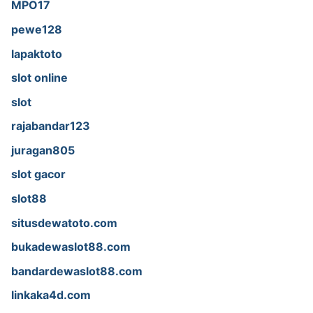
MPO17
pewe128
lapaktoto
slot online
slot
rajabandar123
juragan805
slot gacor
slot88
situsdewatoto.com
bukadewaslot88.com
bandardewaslot88.com
linkaka4d.com