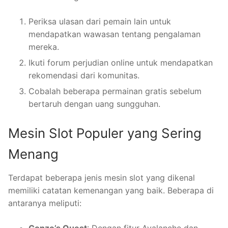
Periksa ulasan dari pemain lain untuk
mendapatkan wawasan tentang pengalaman
mereka.
Ikuti forum perjudian online untuk mendapatkan
rekomendasi dari komunitas.
Cobalah beberapa permainan gratis sebelum
bertaruh dengan uang sungguhan.
Mesin Slot Populer yang Sering
Menang
Terdapat beberapa jenis mesin slot yang dikenal
memiliki catatan kemenangan yang baik. Beberapa di
antaranya meliputi: