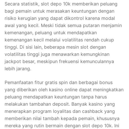
Secara statistik, slot depo 10k memberikan peluang
bagi pemain untuk merasakan keuntungan dengan
risiko kerugian yang dapat dikontrol karena modal
awal yang kecil. Meski tidak semua putaran menjamin
kemenangan, peluang untuk mendapatkan
kemenangan kecil melalui volatilitas rendah cukup
tinggi. Di sisi lain, beberapa mesin slot dengan
volatilitas tinggi juga menawarkan kemungkinan
jackpot besar, meskipun frekuensi kemunculannya
lebih jarang.
Pemanfaatan fitur gratis spin dan berbagai bonus
yang diberikan oleh kasino online dapat meningkatkan
peluang mendapatkan keuntungan tanpa harus
melakukan tambahan deposit. Banyak kasino yang
menerapkan program loyalitas dan cashback yang
memberikan nilai tambah kepada pemain, khususnya
mereka yang rutin bermain dengan slot depo 10k. Ini