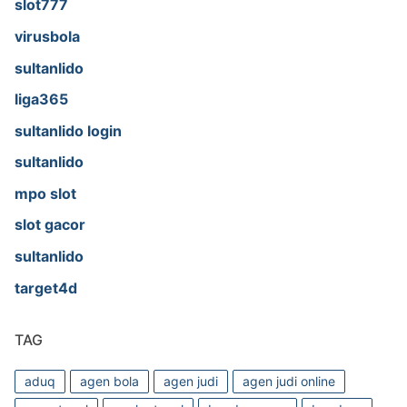
slot777
virusbola
sultanlido
liga365
sultanlido login
sultanlido
mpo slot
slot gacor
sultanlido
target4d
TAG
aduq
agen bola
agen judi
agen judi online