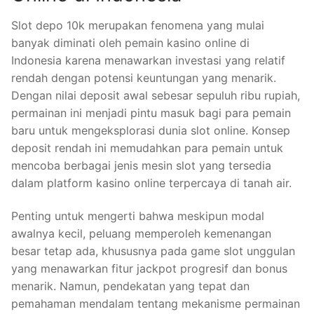
Slot depo 10k merupakan fenomena yang mulai
banyak diminati oleh pemain kasino online di
Indonesia karena menawarkan investasi yang relatif
rendah dengan potensi keuntungan yang menarik.
Dengan nilai deposit awal sebesar sepuluh ribu rupiah,
permainan ini menjadi pintu masuk bagi para pemain
baru untuk mengeksplorasi dunia slot online. Konsep
deposit rendah ini memudahkan para pemain untuk
mencoba berbagai jenis mesin slot yang tersedia
dalam platform kasino online terpercaya di tanah air.
Penting untuk mengerti bahwa meskipun modal
awalnya kecil, peluang memperoleh kemenangan
besar tetap ada, khususnya pada game slot unggulan
yang menawarkan fitur jackpot progresif dan bonus
menarik. Namun, pendekatan yang tepat dan
pemahaman mendalam tentang mekanisme permainan