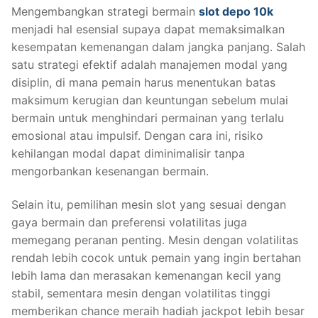
Mengembangkan strategi bermain
slot depo 10k
menjadi hal esensial supaya dapat memaksimalkan
kesempatan kemenangan dalam jangka panjang. Salah
satu strategi efektif adalah manajemen modal yang
disiplin, di mana pemain harus menentukan batas
maksimum kerugian dan keuntungan sebelum mulai
bermain untuk menghindari permainan yang terlalu
emosional atau impulsif. Dengan cara ini, risiko
kehilangan modal dapat diminimalisir tanpa
mengorbankan kesenangan bermain.
Selain itu, pemilihan mesin slot yang sesuai dengan
gaya bermain dan preferensi volatilitas juga
memegang peranan penting. Mesin dengan volatilitas
rendah lebih cocok untuk pemain yang ingin bertahan
lebih lama dan merasakan kemenangan kecil yang
stabil, sementara mesin dengan volatilitas tinggi
memberikan chance meraih hadiah jackpot lebih besar