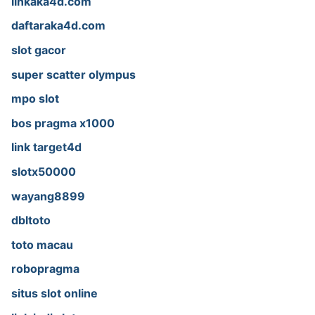
linkaka4d.com
daftaraka4d.com
slot gacor
super scatter olympus
mpo slot
bos pragma x1000
link target4d
slotx50000
wayang8899
dbltoto
toto macau
robopragma
situs slot online