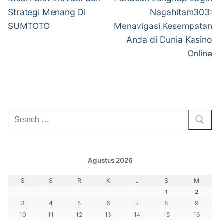
post:
post:
Strategi Menang Di
Nagahitam303:
SUMTOTO
Menavigasi Kesempatan
Anda di Dunia Kasino
Online
Cari:
Agustus 2026
S
S
R
K
J
S
M
1
2
3
4
5
6
7
8
9
10
11
12
13
14
15
16