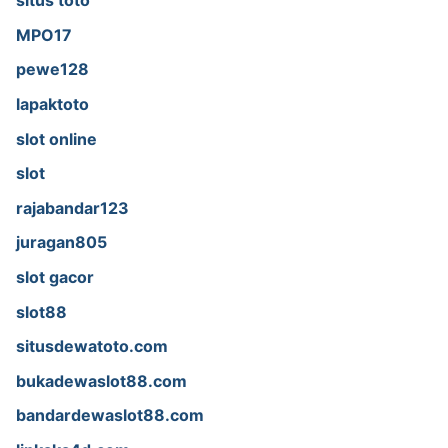
situs toto
MPO17
pewe128
lapaktoto
slot online
slot
rajabandar123
juragan805
slot gacor
slot88
situsdewatoto.com
bukadewaslot88.com
bandardewaslot88.com