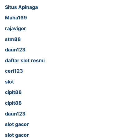
Situs Apinaga
Maha169
rajavigor
stm88
daun123
daftar slot resmi
ceri123
slot
cipit88
cipit88
daun123
slot gacor
slot gacor