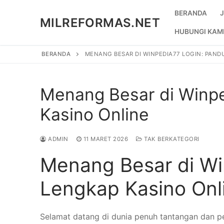
Lompat
BERANDA
J
ke
MILREFORMAS.NET
konten
HUBUNGI KAM
BERANDA
MENANG BESAR DI WINPEDIA77 LOGIN: PAND
Menang Besar di Winp
Kasino Online
ADMIN
11 MARET 2026
TAK BERKATEGORI
Menang Besar di Wi
Lengkap Kasino Onl
Selamat datang di dunia penuh tantangan dan p