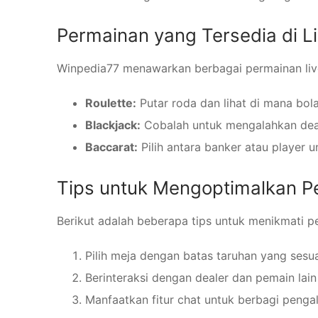
Permainan yang Tersedia di L
Winpedia77 menawarkan berbagai permainan liv
Roulette:
Putar roda dan lihat di mana bola
Blackjack:
Cobalah untuk mengalahkan deale
Baccarat:
Pilih antara banker atau player
Tips untuk Mengoptimalkan P
Berikut adalah beberapa tips untuk menikmati p
Pilih meja dengan batas taruhan yang ses
Berinteraksi dengan dealer dan pemain la
Manfaatkan fitur chat untuk berbagi penga