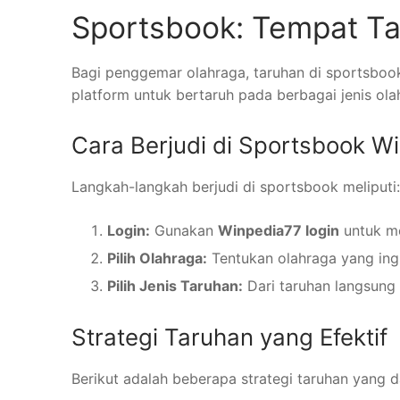
Sportsbook: Tempat T
Bagi penggemar olahraga, taruhan di sportsbo
platform untuk bertaruh pada berbagai jenis ola
Cara Berjudi di Sportsbook W
Langkah-langkah berjudi di sportsbook meliputi:
Login:
Gunakan
Winpedia77 login
untuk m
Pilih Olahraga:
Tentukan olahraga yang ing
Pilih Jenis Taruhan:
Dari taruhan langsung 
Strategi Taruhan yang Efektif
Berikut adalah beberapa strategi taruhan yan