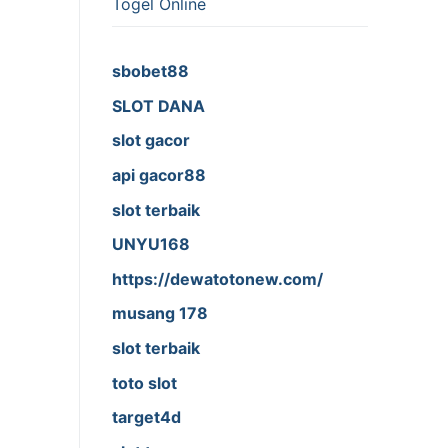
Togel Online
sbobet88
SLOT DANA
slot gacor
api gacor88
slot terbaik
UNYU168
https://dewatotonew.com/
musang 178
slot terbaik
toto slot
target4d