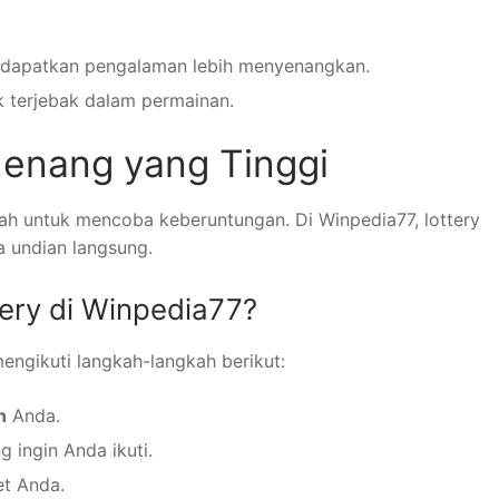
endapatkan pengalaman lebih menyenangkan.
k terjebak dalam permainan.
enang yang Tinggi
dah untuk mencoba keberuntungan. Di Winpedia77, lottery
a undian langsung.
ery di Winpedia77?
mengikuti langkah-langkah berikut:
n
Anda.
ng ingin Anda ikuti.
et Anda.