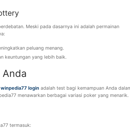
ttery
k perdebatan. Meski pada dasarnya ini adalah permainan
wa:
eningkatkan peluang menang.
n keuntungan yang lebih baik.
n Anda
i
winpedia77 login
adalah test bagi kemampuan Anda dala
dia77 menawarkan berbagai variasi poker yang menarik.
ia77 termasuk: