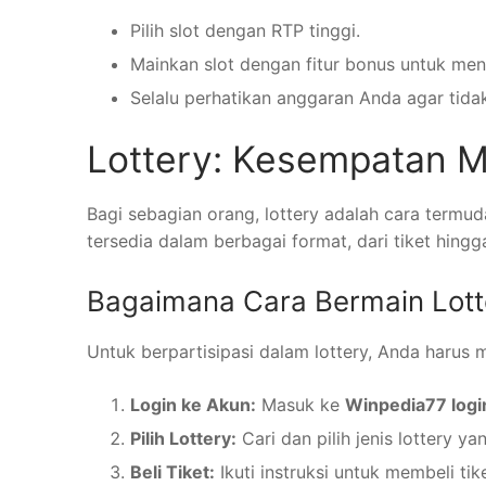
Pilih slot dengan RTP tinggi.
Mainkan slot dengan fitur bonus untuk m
Selalu perhatikan anggaran Anda agar tida
Lottery: Kesempatan M
Bagi sebagian orang, lottery adalah cara termu
tersedia dalam berbagai format, dari tiket hingg
Bagaimana Cara Bermain Lott
Untuk berpartisipasi dalam lottery, Anda harus 
Login ke Akun:
Masuk ke
Winpedia77 logi
Pilih Lottery:
Cari dan pilih jenis lottery ya
Beli Tiket:
Ikuti instruksi untuk membeli tik