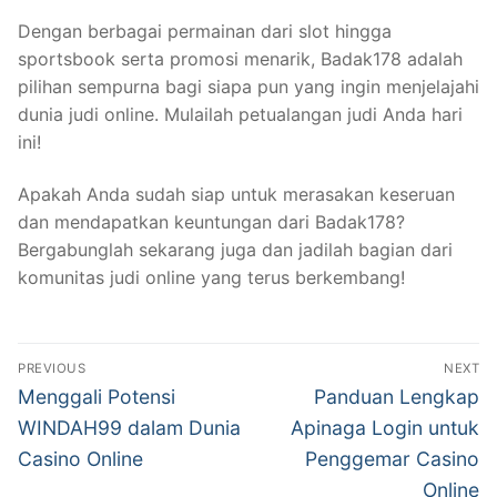
Dengan berbagai permainan dari slot hingga
sportsbook serta promosi menarik, Badak178 adalah
pilihan sempurna bagi siapa pun yang ingin menjelajahi
dunia judi online. Mulailah petualangan judi Anda hari
ini!
Apakah Anda sudah siap untuk merasakan keseruan
dan mendapatkan keuntungan dari Badak178?
Bergabunglah sekarang juga dan jadilah bagian dari
komunitas judi online yang terus berkembang!
Navigasi
PREVIOUS
NEXT
pos
Previous
Next
Menggali Potensi
Panduan Lengkap
post:
post:
WINDAH99 dalam Dunia
Apinaga Login untuk
Casino Online
Penggemar Casino
Online