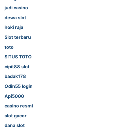
judi casino
dewa slot
hoki raja
Slot terbaru
toto
SITUS TOTO
cipit88 slot
badak178
Odin55 login
Api5000
casino resmi
slot gacor
dana slot