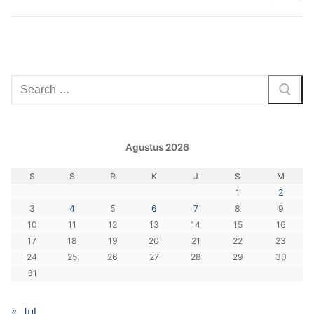
Cari:
Agustus 2026
S
S
R
K
J
S
M
1
2
3
4
5
6
7
8
9
10
11
12
13
14
15
16
17
18
19
20
21
22
23
24
25
26
27
28
29
30
31
« Jul