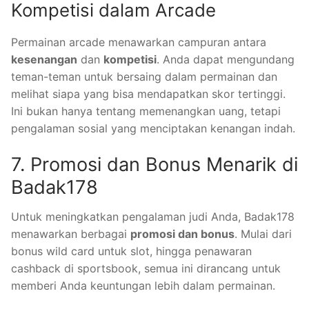
Kompetisi dalam Arcade
Permainan arcade menawarkan campuran antara
kesenangan
dan
kompetisi
. Anda dapat mengundang
teman-teman untuk bersaing dalam permainan dan
melihat siapa yang bisa mendapatkan skor tertinggi.
Ini bukan hanya tentang memenangkan uang, tetapi
pengalaman sosial yang menciptakan kenangan indah.
7. Promosi dan Bonus Menarik di
Badak178
Untuk meningkatkan pengalaman judi Anda, Badak178
menawarkan berbagai
promosi dan bonus
. Mulai dari
bonus wild card untuk slot, hingga penawaran
cashback di sportsbook, semua ini dirancang untuk
memberi Anda keuntungan lebih dalam permainan.