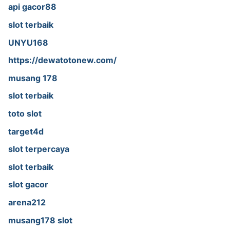
api gacor88
slot terbaik
UNYU168
https://dewatotonew.com/
musang 178
slot terbaik
toto slot
target4d
slot terpercaya
slot terbaik
slot gacor
arena212
musang178 slot