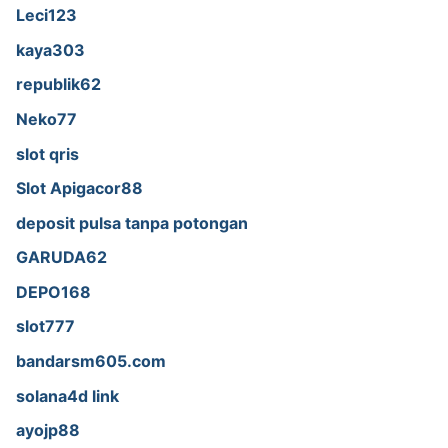
Leci123
kaya303
republik62
Neko77
slot qris
Slot Apigacor88
deposit pulsa tanpa potongan
GARUDA62
DEPO168
slot777
bandarsm605.com
solana4d link
ayojp88