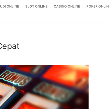
UDI ONLINE
SLOT ONLINE
CASINO ONLINE
POKER ONLIN
I
Cepat