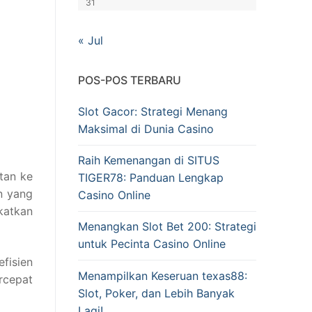
31
« Jul
POS-POS TERBARU
Slot Gacor: Strategi Menang
Maksimal di Dunia Casino
Raih Kemenangan di SITUS
tan ke
TIGER78: Panduan Lengkap
n yang
Casino Online
katkan
Menangkan Slot Bet 200: Strategi
untuk Pecinta Casino Online
fisien
Menampilkan Keseruan texas88:
rcepat
Slot, Poker, dan Lebih Banyak
Lagi!