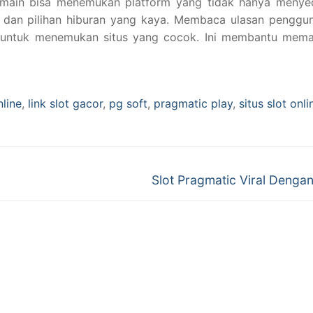
pemain bisa menemukan platform yang tidak hanya menye
dan pilihan hiburan yang kaya. Membaca ulasan penggu
if untuk menemukan situs yang cocok. Ini membantu mema
nline
,
link slot gacor
,
pg soft
,
pragmatic play
,
situs slot onli
Next
Slot Pragmatic Viral Dengan
post: