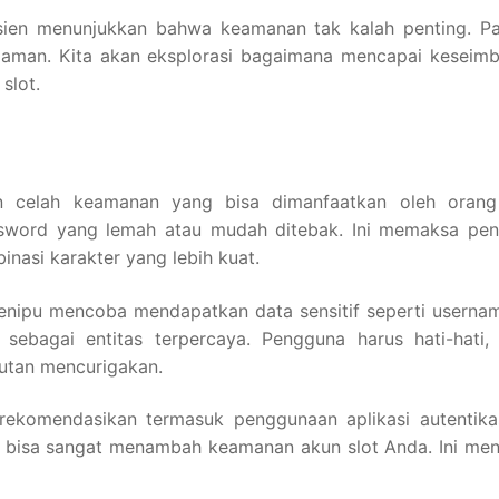
isien menunjukkan bahwa keamanan tak kalah penting. Pa
a aman. Kita akan eksplorasi bagaimana mencapai keseim
slot.
an celah keamanan yang bisa dimanfaatkan oleh orang
sword yang lemah atau mudah ditebak. Ini memaksa pe
nasi karakter yang lebih kuat.
penipu mencoba mendapatkan data sensitif seperti userna
 sebagai entitas terpercaya. Pengguna harus hati-hati,
autan mencurigakan.
ekomendasikan termasuk penggunaan aplikasi autentika
ni bisa sangat menambah keamanan akun slot Anda. Ini me