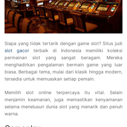
Siapa yang tidak tertarik dengan game slot? Situs judi
slot gacor
terbaik di Indonesia memiliki koleksi
permainan slot yang sangat beragam. Mereka
menghadirkan pengalaman bermain game yang luar
biasa. Berbagai tema, mulai dari klasik hingga modern,
tersedia untuk memuaskan setiap pemain.
Memilih slot online terpercaya itu vital. Selain
menjamin keamanan, juga memastikan kenyamanan
selama menelusuri dunia slot yang menarik dan penuh
warna.