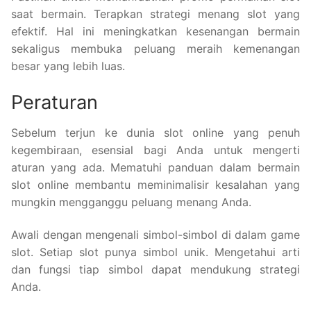
saat bermain. Terapkan strategi menang slot yang
efektif. Hal ini meningkatkan kesenangan bermain
sekaligus membuka peluang meraih kemenangan
besar yang lebih luas.
Peraturan
Sebelum terjun ke dunia slot online yang penuh
kegembiraan, esensial bagi Anda untuk mengerti
aturan yang ada. Mematuhi panduan dalam bermain
slot online membantu meminimalisir kesalahan yang
mungkin mengganggu peluang menang Anda.
Awali dengan mengenali simbol-simbol di dalam game
slot. Setiap slot punya simbol unik. Mengetahui arti
dan fungsi tiap simbol dapat mendukung strategi
Anda.