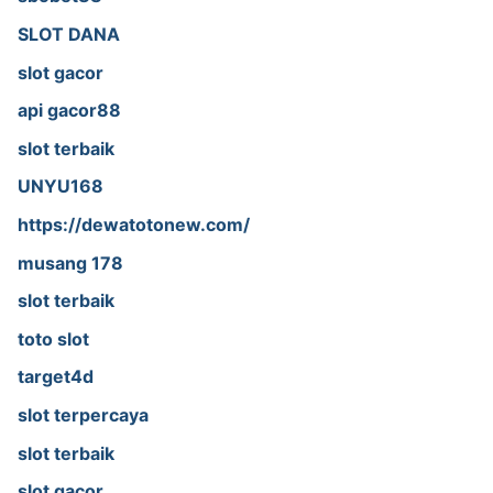
SLOT DANA
slot gacor
api gacor88
slot terbaik
UNYU168
https://dewatotonew.com/
musang 178
slot terbaik
toto slot
target4d
slot terpercaya
slot terbaik
slot gacor