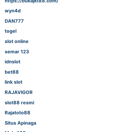
https://bukajkt88.com/
wyn4d
DAN777
togel
slot online
semar 123
idnslot
bet88
link slot
RAJAVIGOR
slot88 resmi
Rajatoto88
Situs Apinaga