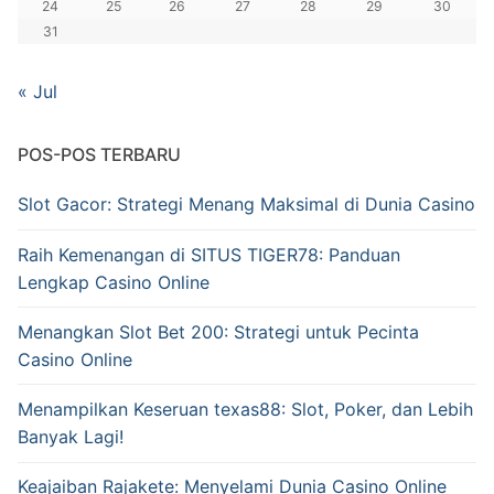
24
25
26
27
28
29
30
31
« Jul
POS-POS TERBARU
Slot Gacor: Strategi Menang Maksimal di Dunia Casino
Raih Kemenangan di SITUS TIGER78: Panduan
Lengkap Casino Online
Menangkan Slot Bet 200: Strategi untuk Pecinta
Casino Online
Menampilkan Keseruan texas88: Slot, Poker, dan Lebih
Banyak Lagi!
Keajaiban Rajakete: Menyelami Dunia Casino Online