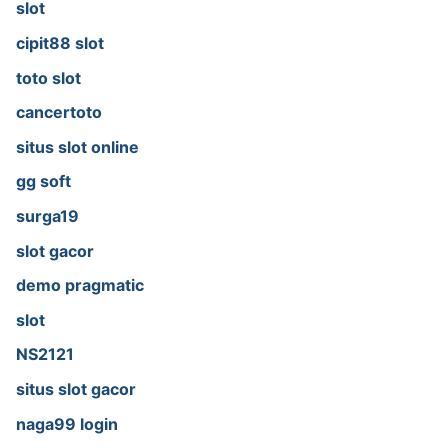
slot
cipit88 slot
toto slot
cancertoto
situs slot online
gg soft
surga19
slot gacor
demo pragmatic
slot
NS2121
situs slot gacor
naga99 login