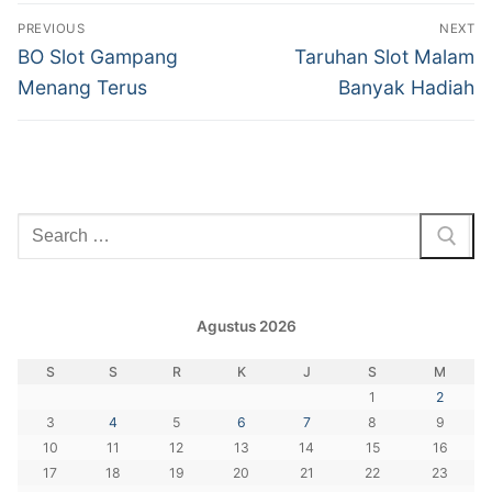
Navigasi
PREVIOUS
NEXT
pos
Previous
Next
BO Slot Gampang
Taruhan Slot Malam
post:
post:
Menang Terus
Banyak Hadiah
Cari:
Agustus 2026
S
S
R
K
J
S
M
1
2
3
4
5
6
7
8
9
10
11
12
13
14
15
16
17
18
19
20
21
22
23