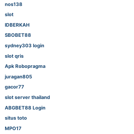
nos138
slot
IDBERKAH
SBOBET88
sydney303 login
slot qris
Apk Robopragma
juragan805
gacor77
slot server thailand
ABGBET88 Login
situs toto
MPO17