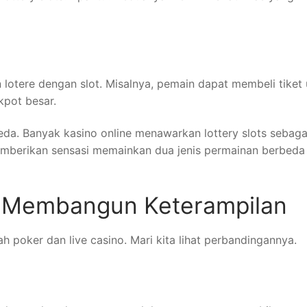
otere dengan slot. Misalnya, pemain dapat membeli tiket 
kpot besar.
da. Banyak kasino online menawarkan lottery slots sebaga
emberikan sensasi memainkan dua jenis permainan berbeda
: Membangun Keterampilan
ah poker dan live casino. Mari kita lihat perbandingannya.