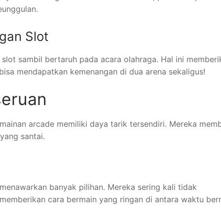
eunggulan.
an Slot
slot sambil bertaruh pada acara olahraga. Hal ini memberi
bisa mendapatkan kemenangan di dua arena sekaligus!
seruan
Permainan arcade memiliki daya tarik tersendiri. Mereka me
yang santai.
enawarkan banyak pilihan. Mereka sering kali tidak
 memberikan cara bermain yang ringan di antara waktu ber