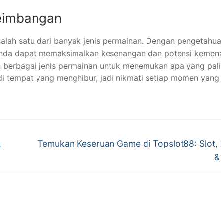
eimbangan
alah satu dari banyak jenis permainan. Dengan pengetahua
, anda dapat memaksimalkan kesenangan dan potensi keme
 berbagai jenis permainan untuk menemukan apa yang pal
adi tempat yang menghibur, jadi nikmati setiap momen yang
Next
n
Temukan Keseruan Game di Topslot88: Slot,
post:
&