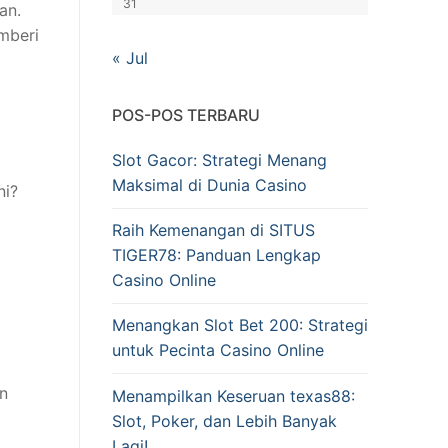
31
an.
mberi
« Jul
POS-POS TERBARU
Slot Gacor: Strategi Menang
Maksimal di Dunia Casino
ni?
Raih Kemenangan di SITUS
TIGER78: Panduan Lengkap
Casino Online
Menangkan Slot Bet 200: Strategi
untuk Pecinta Casino Online
n
Menampilkan Keseruan texas88:
Slot, Poker, dan Lebih Banyak
Lagi!