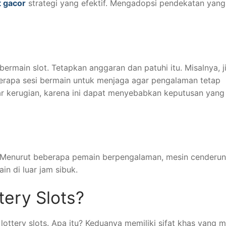
t gacor
strategi yang efektif. Mengadopsi pendekatan yang
ermain slot. Tetapkan anggaran dan patuhi itu. Misalnya, j
berapa sesi bermain untuk menjaga agar pengalaman tetap
ar kerugian, karena ini dapat menyebabkan keputusan yang
 Menurut beberapa pemain berpengalaman, mesin cenderu
in di luar jam sibuk.
ery Slots?
 lottery slots. Apa itu? Keduanya memiliki sifat khas yang 