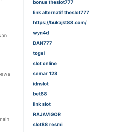
bonus theslot777
link alternatif theslot777
https://bukajkt88.com/
wyn4d
kan
DAN777
togel
slot online
semar 123
mbawa
idnslot
bet88
link slot
RAJAVIGOR
main
slot88 resmi