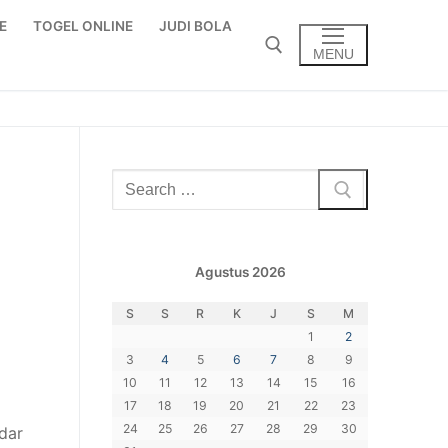
E
TOGEL ONLINE
JUDI BOLA
MENU
Cari:
Cari:
Agustus 2026
S
S
R
K
J
S
M
1
2
3
4
5
6
7
8
9
10
11
12
13
14
15
16
17
18
19
20
21
22
23
24
25
26
27
28
29
30
dar