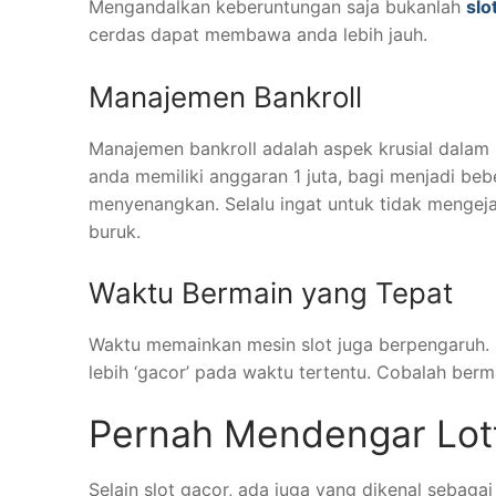
Mengandalkan keberuntungan saja bukanlah
slo
cerdas dapat membawa anda lebih jauh.
Manajemen Bankroll
Manajemen bankroll adalah aspek krusial dalam b
anda memiliki anggaran 1 juta, bagi menjadi be
menyenangkan. Selalu ingat untuk tidak mengej
buruk.
Waktu Bermain yang Tepat
Waktu memainkan mesin slot juga berpengaruh.
lebih ‘gacor’ pada waktu tertentu. Cobalah berma
Pernah Mendengar Lott
Selain slot gacor, ada juga yang dikenal sebagai