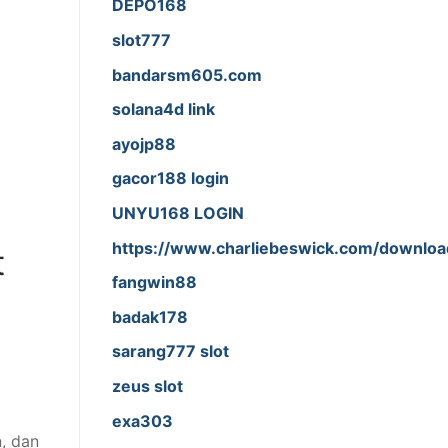
DEPO168
slot777
bandarsm605.com
solana4d link
ayojp88
gacor188 login
UNYU168 LOGIN
https://www.charliebeswick.com/downloa
t
fangwin88
badak178
sarang777 slot
zeus slot
exa303
n, dan