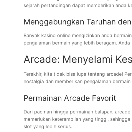
sejarah pertandingan dapat memberikan anda k
Menggabungkan Taruhan deng
Banyak kasino online mengizinkan anda bermain 
pengalaman bermain yang lebih beragam. Anda 
Arcade: Menyelami Ke
Terakhir, kita tidak bisa lupa tentang arcade! 
nostalgia dan memberikan pengalaman bermain 
Permainan Arcade Favorit
Dari pacman hingga permainan balapan, arcade m
memerlukan keterampilan yang tinggi, sehingga
slot yang lebih serius.